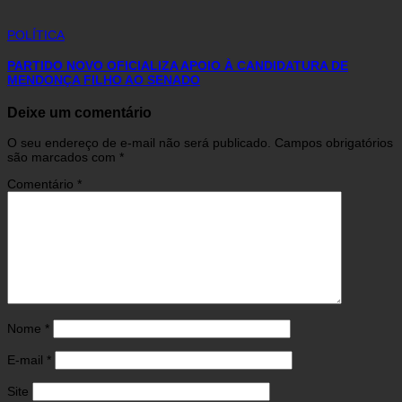
POLÍTICA
PARTIDO NOVO OFICIALIZA APOIO À CANDIDATURA DE
MENDONÇA FILHO AO SENADO
Deixe um comentário
O seu endereço de e-mail não será publicado.
Campos obrigatórios
são marcados com
*
Comentário
*
Nome
*
E-mail
*
Site