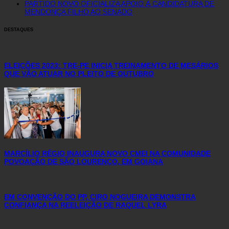
PARTIDO NOVO OFICIALIZA APOIO À CANDIDATURA DE
MENDONÇA FILHO AO SENADO
DESTAQUES
ELEIÇÕES 2023: TRE-PE INICIA TREINAMENTO DE MESÁRIOS
QUE VÃO ATUAR NO PLEITO DE OUTUBRO
MARCÍLIO RÉGIO INAUGURA NOVO CMEI NA COMUNIDADE
POVOAÇÃO DE SÃO LOURENÇO, EM GOIANA
EM CONVENÇÃO DO PP, CIRO NOGUEIRA DEMONSTRA
CONFIANÇA NA REELEIÇÃO DE RAQUEL LYRA