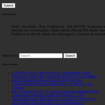
Luzimar Dias
Perfil - Jornalista - Reg. Profissional , 996 DRT/PE. Graduad
veículos de comunicação: Rádio Olinda (Olinda PE); Rádio Tam
Prefeitura do Recife (chefe de reportagem); Câmara de Vereado
Search for:
Posts recentes
ELEIÇÕES 2023: TRE-PE INICIA TREINAMENTO DE
MESÁRIOS QUE VÃO ATUAR NO PLEITO DE OUTUBRO
MARCÍLIO RÉGIO INAUGURA NOVO CMEI NA
COMUNIDADE POVOAÇÃO DE SÃO LOURENÇO, EM
GOIANA
EM CONVENÇÃO DO PP, CIRO NOGUEIRA DEMONSTRA
CONFIANÇA NA REELEIÇÃO DE RAQUEL LYRA
MERCADO GEEK TEM CINCO DIAS DE ATRAÇÕES NO
CENTRO DE CONVENÇÕES DE PERNAMBUCO