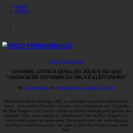
HOME
SOBRE
POLÍTICA
RECIFE
CHARBEL CRITICA GERALDO JÚLIO E DIZ QUE
“ANÚNCIO DE REFORMA DA ORLA É ELEITOREIRO”
By
Luzimar Dias
on
segunda-feira, outubro 5, 2020
Na manhã deste domingo (04), o candidato a prefeito pelo Partido
Novo, procurador Charbel, realizou uma caminhada no Calçadão
de Boa Viagem e fez duras críticas à atitude tomada pela gestão de
Geraldo Júlio, com relação a reforma da Orla de Boa Viagem e o
novo projeto para os quiosques. De acordo com ele, a divulgação
do plano é eleitoreira,uma vez que a obra não ficará pronta este
ano.