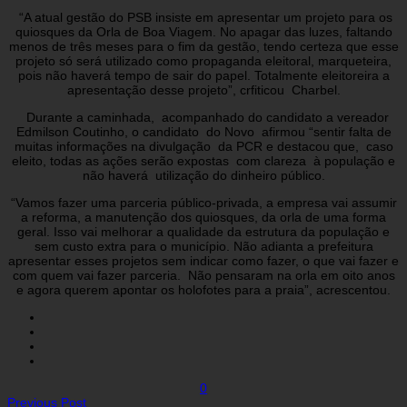
“A atual gestão do PSB insiste em apresentar um projeto para os
quiosques da Orla de Boa Viagem. No apagar das luzes, faltando
menos de três meses para o fim da gestão, tendo certeza que esse
projeto só será utilizado como propaganda eleitoral, marqueteira,
pois não haverá tempo de sair do papel. Totalmente eleitoreira a
apresentação desse projeto”, crfiticou Charbel.
Durante a caminhada, acompanhado do candidato a vereador
Edmilson Coutinho, o candidato do Novo afirmou “sentir falta de
muitas informações na divulgação da PCR e destacou que, caso
eleito, todas as ações serão expostas com clareza à população e
não haverá utilização do dinheiro público.
“Vamos fazer uma parceria público-privada, a empresa vai assumir
a reforma, a manutenção dos quiosques, da orla de uma forma
geral. Isso vai melhorar a qualidade da estrutura da população e
sem custo extra para o município. Não adianta a prefeitura
apresentar esses projetos sem indicar como fazer, o que vai fazer e
com quem vai fazer parceria. Não pensaram na orla em oito anos
e agora querem apontar os holofotes para a praia”, acrescentou.
0
Previous Post