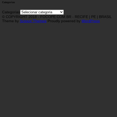
Categorias
Categorias
© COPYRIGHT 2018 - FOCOPE.COM.BR - RECIFE | PE | BRASIL
Theme by
Scissor Themes
Proudly powered by
WordPress