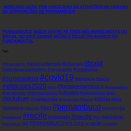
MERCADO GEEK TEM CINCO DIAS DE ATRAÇÕES NO CENTRO
DE CONVENÇÕES DE PERNAMBUCO
PERNAMBUCO SEGUE ENTRE AS TRÊS MELHORES NOTAS DO
BRASIL NO IDEB ENSINO MÉDIO E REGISTRA AVANÇO NO
FUNDAMENTAL
Tags
#brasil
#andersonferreira
#bolsonaro
#alvaroporto
#cabodesantoagostinho
#camaragibe
#cestabasica
#covid19
#coronavirus
#denuncia
#doacao
#eleicoes2020
#focopernambuco
#eua
#fundaoeleitoral
#jaboatao
#geraldojulio
#joaocampos
#hidroxicloroquina
#leitos
#lockdown
#olinda
#mariliaarraes
#oms
#mppe
#miguelcoelho
#pernambuco
#pcr
#pandemia
#pt
#paulista
#petrolina
#recife
#saude
#retomada
#vacinacao
#tce
#rafaeldantas
recife
PERNAMBUCO
POLÍTICA
FBC
pp
vereador
#vereadores