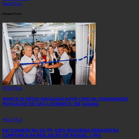
Next Post
Related Posts
POLÍTICA
MARCÍLIO RÉGIO INAUGURA NOVO CMEI NA COMUNIDADE
POVOAÇÃO DE SÃO LOURENÇO, EM GOIANA
POLÍTICA
EM CONVENÇÃO DO PP, CIRO NOGUEIRA DEMONSTRA
CONFIANÇA NA REELEIÇÃO DE RAQUEL LYRA