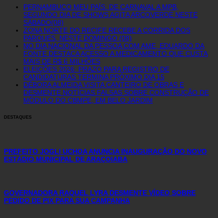
PERNAMBUCO MEU PAÍS: DE CARNAVAL A MPB,
SEGUNDO DIA DE SHOWS AGITA ARCOVERDE NESTE
SÁBADO(08)
ZONA NORTE DO RECIFE RECEBE A CORRIDA DOS
PARQUES, NESTE DOMINGO (08)
NO DIA NACIONAL DA PESSOA COM AME, EDUARDO DA
FONTE DESTACA ACESSO A MEDICAMENTO QUE CUSTA
MAIS DE R$ 6 MILHÕES
ELEIÇÕES 2026: PRAZO PARA REGISTRO DE
CANDIDATURAS TERMINA PRÓXIMO DIA 15
DÉBORA ALMEIDA VISITA CANTEIRO DE OBRAS E
DESMENTE NOTÍCIAS FALSAS SOBRE CONSTRUÇÃO DE
MÓDULO DO CBMPE, EM BELO JARDIM
DESTAQUES
PREFEITO JOGLI UCHOA ANUNCIA INAUGURAÇÃO DO NOVO
ESTÁDIO MUNICIPAL DE ARAÇOIABA
GOVERNADORA RAQUEL LYRA DESMENTE VÍDEO SOBRE
PEDIDO DE PIX PARA SUA CAMPANHA