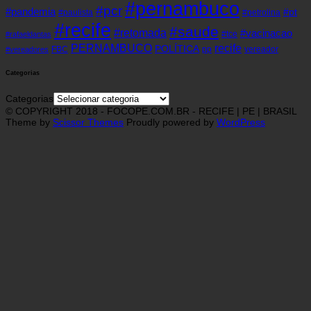
#pernambuco
#pcr
#pandemia
#pt
#paulista
#petrolina
#recife
#saude
#retomada
#vacinacao
#tce
#rafaeldantas
recife
PERNAMBUCO
POLÍTICA
FBC
pp
vereador
#vereadores
Categorias
Categorias
© COPYRIGHT 2018 - FOCOPE.COM.BR - RECIFE | PE | BRASIL
Theme by
Scissor Themes
Proudly powered by
WordPress