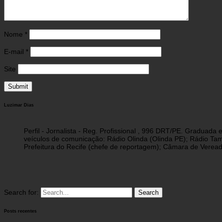
Nome
*
E-mail
*
Site
Luzimar Dias
Perfil - Jornalista - Reg. Profissional , 996 DRT/PE. Graduad
veículos de comunicação: Rádio Olinda (Olinda PE); Rádio Tam
Prefeitura do Recife (chefe de reportagem); Câmara de Vereado
Search for:
Posts recentes