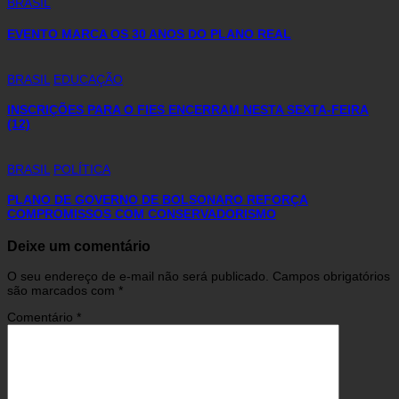
BRASIL
EVENTO MARCA OS 30 ANOS DO PLANO REAL
BRASIL
EDUCAÇÃO
INSCRIÇÕES PARA O FIES ENCERRAM NESTA SEXTA-FEIRA
(12)
BRASIL
POLÍTICA
PLANO DE GOVERNO DE BOLSONARO REFORÇA
COMPROMISSOS COM CONSERVADORISMO
Deixe um comentário
O seu endereço de e-mail não será publicado.
Campos obrigatórios
são marcados com
*
Comentário
*