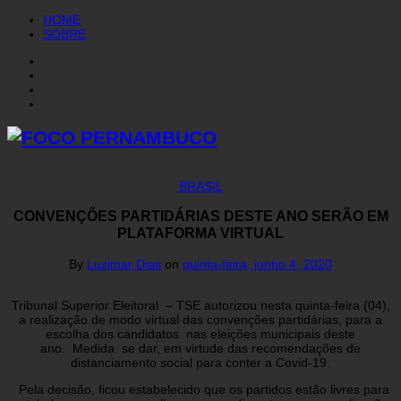
HOME
SOBRE
BRASIL
CONVENÇÕES PARTIDÁRIAS DESTE ANO SERÃO EM
PLATAFORMA VIRTUAL
By
Luzimar Dias
on
quinta-feira, junho 4, 2020
Tribunal Superior Eleitoral – TSE autorizou nesta quinta-feira (04),
a realização de modo virtual das convenções partidárias, para a
escolha dos candidatos nas eleições municipais deste
ano. Medida se dar, em virtude das recomendações de
distanciamento social para conter a Covid-19.
Pela decisão, ficou estabelecido que os partidos estão livres para