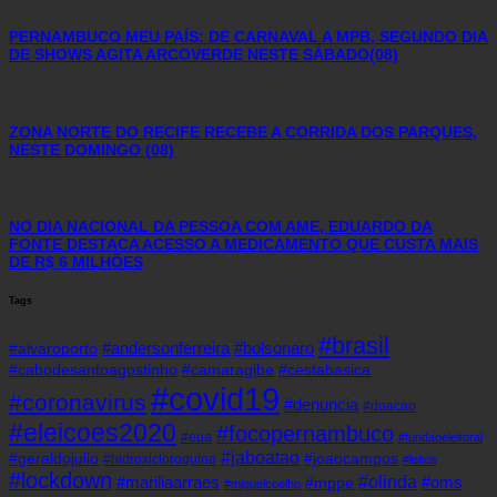
PERNAMBUCO MEU PAÍS: DE CARNAVAL A MPB, SEGUNDO DIA
DE SHOWS AGITA ARCOVERDE NESTE SÁBADO(08)
ZONA NORTE DO RECIFE RECEBE A CORRIDA DOS PARQUES,
NESTE DOMINGO (08)
NO DIA NACIONAL DA PESSOA COM AME, EDUARDO DA
FONTE DESTACA ACESSO A MEDICAMENTO QUE CUSTA MAIS
DE R$ 6 MILHÕES
Tags
#brasil
#andersonferreira
#bolsonaro
#alvaroporto
#cabodesantoagostinho
#camaragibe
#cestabasica
#covid19
#coronavirus
#denuncia
#doacao
#eleicoes2020
#focopernambuco
#eua
#fundaoeleitoral
#jaboatao
#geraldojulio
#joaocampos
#hidroxicloroquina
#leitos
#lockdown
#olinda
#mariliaarraes
#oms
#mppe
#miguelcoelho