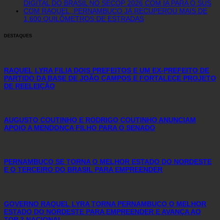
DIGITAL DO BRASIL NO SECOP 2026 COM IA PARA O SUS
COM RAQUEL, PERNAMBUCO JÁ RECUPEROU MAIS DE
1.600 QUILÔMETROS DE ESTRADAS
DESTAQUES
RAQUEL LYRA FILIA DOIS PREFEITOS E UM EX-PREFEITO DE
PARTIDO DA BASE DE JOÃO CAMPOS E FORTALECE PROJETO
DE REELEIÇÃO
AUGUSTO COUTINHO E RODRIGO COUTINHO ANUNCIAM
APOIO A MENDONÇA FILHO PARA O SENADO
PERNAMBUCO SE TORNA O MELHOR ESTADO DO NORDESTE
E O TERCEIRO DO BRASIL PARA EMPREENDER
GOVERNO RAQUEL LYRA TORNA PERNAMBUCO O MELHOR
ESTADO DO NORDESTE PARA EMPREENDER E AVANÇA AO
TOP 3 NACIONAL