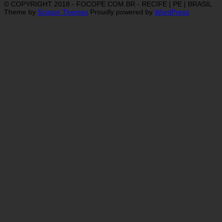
© COPYRIGHT 2018 - FOCOPE.COM.BR - RECIFE | PE | BRASIL
Theme by
Scissor Themes
Proudly powered by
WordPress