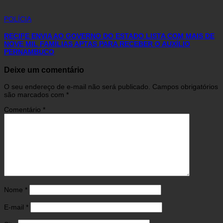
POLÍCIA
RECIFE ENVIA AO GOVERNO DO ESTADO LISTA COM MAIS DE
NOVE MIL FAMÍLIAS APTAS PARA RECEBER O AUXÍLIO
PERNAMBUCO
Deixe um comentário
O seu endereço de e-mail não será publicado.
Campos obrigatórios
são marcados com
*
Comentário
*
Nome
*
E-mail
*