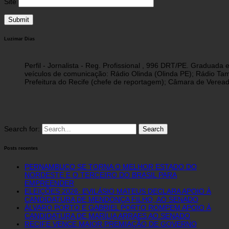
Site
Luzimar Dias
Perfil - Jornalista - Reg. Profissional , 996 DRT/PE. Graduad
veículos de comunicação: Rádio Olinda (Olinda PE); Rádio Tam
Prefeitura do Recife (chefe de reportagem); Câmara de Vereado
Search for:
Posts recentes
PERNAMBUCO SE TORNA O MELHOR ESTADO DO
NORDESTE E O TERCEIRO DO BRASIL PARA
EMPREENDER
ELEIÇÕES 2026: EVILÁSIO MATEUS DECLARA APOIO À
CANDIDATURA DE MENDONÇA FILHO, AO SENADO
ÁLVARO PORTO E GABRIEL PORTO ROMPEM APOIO À
CANDIDATURA DE MARÍLIA ARRAES AO SENADO
RECIFE VENCE MAIOR PREMIAÇÃO DE GOVERNO