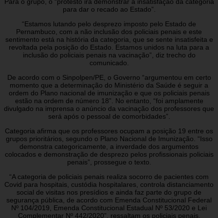
Para o grupo, o “protesto irá demonstrar a insatisfação da categoria
para dar o recado ao Estado”.
“Estamos lutando pelo desprezo imposto pelo Estado de
Pernambuco, com a não inclusão dos policiais penais e este
sentimento está na história da categoria, que se sente insatisfeita e
revoltada pela posição do Estado. Estamos unidos na luta para a
inclusão do policiais penais na vacinação”, diz trecho do
comunicado.
De acordo com o Sinpolpen/PE, o Governo “argumentou em certo
momento que a determinação do Ministério da Saúde é seguir a
ordem do Plano nacional de imunização e que os policiais penais
estão na ordem de número 18”. No entanto, “foi amplamente
divulgado na imprensa o anúncio da vacinação dos professores que
será após o pessoal de comorbidades”.
Categoria afirma que os professores ocupam a posição 19 entre os
grupos prioritários, segundo o Plano Nacional de Imunização. “Isso
demonstra categoricamente, a inverdade dos argumentos
colocados e demonstração de desprezo pelos profissionais policiais
penais”, prossegue o texto.
“A categoria de policiais penais realiza socorro de pacientes com
Covid para hospitais, custódia hospitalares, controla distanciamento
social de visitas nos presídios e ainda faz parte do grupo de
segurança pública, de acordo com Emenda Constitucional Federal
Nº 104/2019, Emenda Constitucional Estadual Nº 53/2020 e Lei
Complementar Nº 442/2020”, ressaltam os policiais penais.