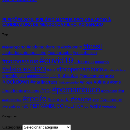
ELEIÇÕES 2026: EVILÁSIO MATEUS DECLARA APOIO À
CANDIDATURA DE MENDONÇA FILHO, AO SENADO
Tags
#brasil
#andersonferreira
#bolsonaro
#alvaroporto
#cabodesantoagostinho
#camaragibe
#cestabasica
#covid19
#coronavirus
#denuncia
#doacao
#eleicoes2020
#focopernambuco
#eua
#fundaoeleitoral
#jaboatao
#geraldojulio
#joaocampos
#hidroxicloroquina
#leitos
#lockdown
#olinda
#mariliaarraes
#oms
#mppe
#miguelcoelho
#pernambuco
#pcr
#pandemia
#pt
#paulista
#petrolina
#recife
#saude
#retomada
#vacinacao
#tce
#rafaeldantas
recife
PERNAMBUCO
POLÍTICA
FBC
pp
vereador
#vereadores
Categorias
Categorias