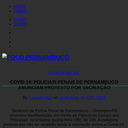
HOME
SOBRE
HOME
SOBRE
POLÍCIA
RECIFE
COVID-19: POLICIAIS PENAIS DE PERNAMBUCO
ANUNCIAM PROTESTO POR VACINAÇÃO
By
Luzimar Dias
on
sexta-feira, abril 30, 2021
Sindicato da Polícia Penal de Pernambuco – Sinpolpen/PE
anunciou manifestação, em frente ao Palácio do Campo das
Princesas, na próxima quarta-feira (05), às 10h. A categoria
protesta por não ter recebido ainda a vacinação contra a Covid-19.