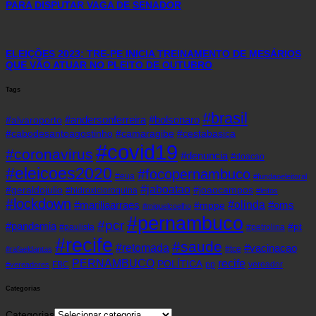
PARA DISPUTAR VAGA DE SENADOR
ELEIÇÕES 2023: TRE-PE INICIA TREINAMENTO DE MESÁRIOS
QUE VÃO ATUAR NO PLEITO DE OUTUBRO
Tags
#brasil
#andersonferreira
#bolsonaro
#alvaroporto
#cabodesantoagostinho
#camaragibe
#cestabasica
#covid19
#coronavirus
#denuncia
#doacao
#eleicoes2020
#focopernambuco
#eua
#fundaoeleitoral
#jaboatao
#geraldojulio
#joaocampos
#hidroxicloroquina
#leitos
#lockdown
#olinda
#mariliaarraes
#oms
#mppe
#miguelcoelho
#pernambuco
#pcr
#pandemia
#pt
#paulista
#petrolina
#recife
#saude
#retomada
#vacinacao
#tce
#rafaeldantas
recife
PERNAMBUCO
POLÍTICA
FBC
pp
vereador
#vereadores
Categorias
Categorias