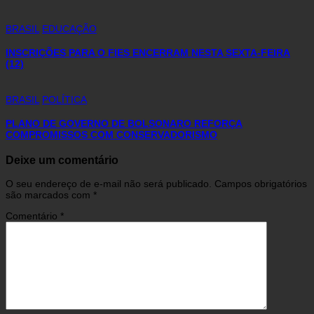
BRASIL
EDUCAÇÃO
INSCRIÇÕES PARA O FIES ENCERRAM NESTA SEXTA-FEIRA
(12)
BRASIL
POLÍTICA
PLANO DE GOVERNO DE BOLSONARO REFORÇA
COMPROMISSOS COM CONSERVADORISMO
Deixe um comentário
O seu endereço de e-mail não será publicado.
Campos obrigatórios
são marcados com
*
Comentário
*