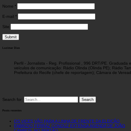
Nome
*
E-mail
*
Site
Luzimar Dias
Perfil - Jornalista - Reg. Profissional , 996 DRT/PE. Graduad
veículos de comunicação: Rádio Olinda (Olinda PE); Rádio Tam
Prefeitura do Recife (chefe de reportagem); Câmara de Vereado
Search for:
Posts recentes
OS VICES VÃO PARA A LINHA DE FRENTE DA ELEIÇÃO
FABRÍZIO FERRAZ CONDUZ EXTENSA AGENDA DE JOÃO
CAMPOS, NO SERTÃO