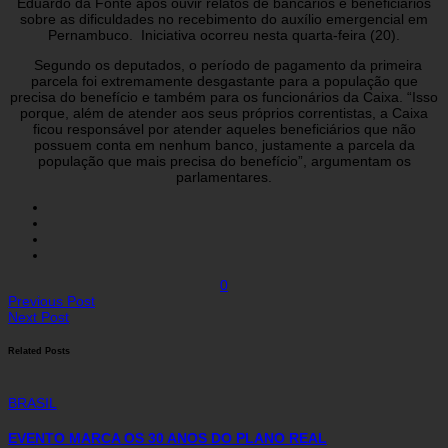
Eduardo da Fonte após ouvir relatos de bancários e beneficiários
sobre as dificuldades no recebimento do auxílio emergencial em
Pernambuco. Iniciativa ocorreu nesta quarta-feira (20).
Segundo os deputados, o período de pagamento da primeira
parcela foi extremamente desgastante para a população que
precisa do benefício e também para os funcionários da Caixa. “Isso
porque, além de atender aos seus próprios correntistas, a Caixa
ficou responsável por atender aqueles beneficiários que não
possuem conta em nenhum banco, justamente a parcela da
população que mais precisa do benefício”, argumentam os
parlamentares.
0
Previous Post
Next Post
Related Posts
BRASIL
EVENTO MARCA OS 30 ANOS DO PLANO REAL