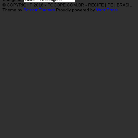
© COPYRIGHT 2018 - FOCOPE.COM.BR - RECIFE | PE | BRASIL
Theme by
Scissor Themes
Proudly powered by
WordPress