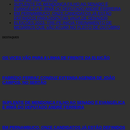
SUPLENTE DE MENDONÇA FILHO AO SENADO É
EVANGÉLICA E IRMÃ DO DEPUTADO ANDRÉ FERREIRA
EM PERNAMBUCO, ONZE CANDIDATOS JÁ ESTÃO
DEFINIDOS PARA DISPUTAR VAGA DE SENADOR
ELEIÇÕES 2023: TRE-PE INICIA TREINAMENTO DE
MESÁRIOS QUE VÃO ATUAR NO PLEITO DE OUTUBRO
DESTAQUES
OS VICES VÃO PARA A LINHA DE FRENTE DA ELEIÇÃO
FABRÍZIO FERRAZ CONDUZ EXTENSA AGENDA DE JOÃO
CAMPOS, NO SERTÃO
SUPLENTE DE MENDONÇA FILHO AO SENADO É EVANGÉLICA
E IRMÃ DO DEPUTADO ANDRÉ FERREIRA
EM PERNAMBUCO, ONZE CANDIDATOS JÁ ESTÃO DEFINIDOS