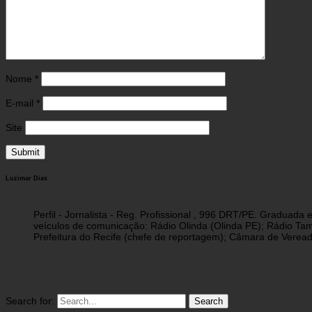
Nome
*
E-mail
*
Site
Luzimar Dias
Perfil - Jornalista - Reg. Profissional , 996 DRT/PE. Graduad
veículos de comunicação: Rádio Olinda (Olinda PE); Rádio Tam
Prefeitura do Recife (chefe de reportagem); Câmara de Vereado
Search for: