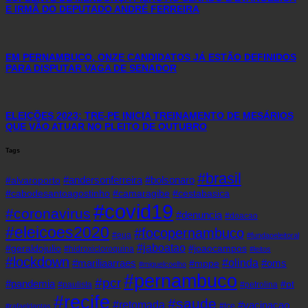
E IRMÃ DO DEPUTADO ANDRÉ FERREIRA
EM PERNAMBUCO, ONZE CANDIDATOS JÁ ESTÃO DEFINIDOS
PARA DISPUTAR VAGA DE SENADOR
ELEIÇÕES 2023: TRE-PE INICIA TREINAMENTO DE MESÁRIOS
QUE VÃO ATUAR NO PLEITO DE OUTUBRO
Tags
#brasil
#andersonferreira
#bolsonaro
#alvaroporto
#cabodesantoagostinho
#camaragibe
#cestabasica
#covid19
#coronavirus
#denuncia
#doacao
#eleicoes2020
#focopernambuco
#eua
#fundaoeleitoral
#jaboatao
#geraldojulio
#joaocampos
#hidroxicloroquina
#leitos
#lockdown
#olinda
#mariliaarraes
#oms
#mppe
#miguelcoelho
#pernambuco
#pcr
#pandemia
#pt
#paulista
#petrolina
#recife
#saude
#retomada
#vacinacao
#tce
#rafaeldantas