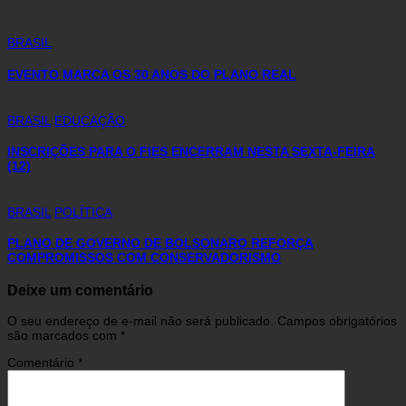
BRASIL
EVENTO MARCA OS 30 ANOS DO PLANO REAL
BRASIL
EDUCAÇÃO
INSCRIÇÕES PARA O FIES ENCERRAM NESTA SEXTA-FEIRA
(12)
BRASIL
POLÍTICA
PLANO DE GOVERNO DE BOLSONARO REFORÇA
COMPROMISSOS COM CONSERVADORISMO
Deixe um comentário
O seu endereço de e-mail não será publicado.
Campos obrigatórios
são marcados com
*
Comentário
*