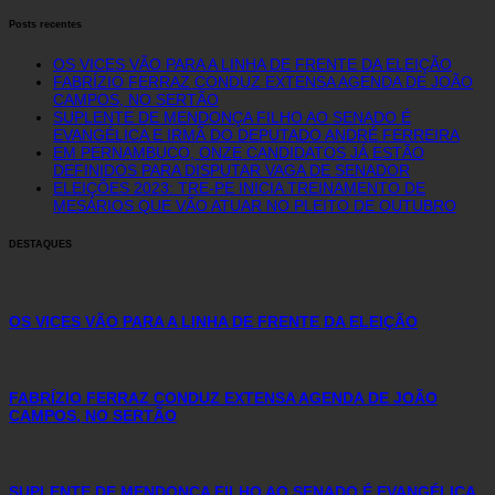
Posts recentes
OS VICES VÃO PARA A LINHA DE FRENTE DA ELEIÇÃO
FABRÍZIO FERRAZ CONDUZ EXTENSA AGENDA DE JOÃO
CAMPOS, NO SERTÃO
SUPLENTE DE MENDONÇA FILHO AO SENADO É
EVANGÉLICA E IRMÃ DO DEPUTADO ANDRÉ FERREIRA
EM PERNAMBUCO, ONZE CANDIDATOS JÁ ESTÃO
DEFINIDOS PARA DISPUTAR VAGA DE SENADOR
ELEIÇÕES 2023: TRE-PE INICIA TREINAMENTO DE
MESÁRIOS QUE VÃO ATUAR NO PLEITO DE OUTUBRO
DESTAQUES
OS VICES VÃO PARA A LINHA DE FRENTE DA ELEIÇÃO
FABRÍZIO FERRAZ CONDUZ EXTENSA AGENDA DE JOÃO
CAMPOS, NO SERTÃO
SUPLENTE DE MENDONÇA FILHO AO SENADO É EVANGÉLICA