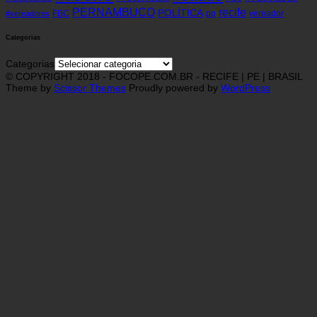
recife
PERNAMBUCO
POLÍTICA
FBC
pp
vereador
#vereadores
Categorias
Categorias
© COPYRIGHT 2018 - FOCOPE.COM.BR - RECIFE | PE | BRASIL
Theme by
Scissor Themes
Proudly powered by
WordPress