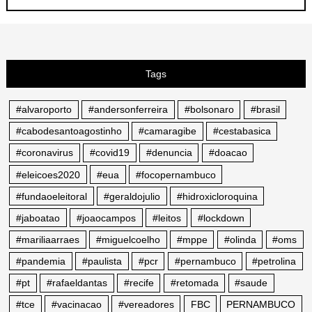
Tags
#alvaroporto
#andersonferreira
#bolsonaro
#brasil
#cabodesantoagostinho
#camaragibe
#cestabasica
#coronavirus
#covid19
#denuncia
#doacao
#eleicoes2020
#eua
#focopernambuco
#fundaoeleitoral
#geraldojulio
#hidroxicloroquina
#jaboatao
#joaocampos
#leitos
#lockdown
#mariliaarraes
#miguelcoelho
#mppe
#olinda
#oms
#pandemia
#paulista
#pcr
#pernambuco
#petrolina
#pt
#rafaeldantas
#recife
#retomada
#saude
#tce
#vacinacao
#vereadores
FBC
PERNAMBUCO