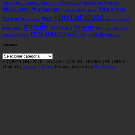
#jaboatao
#geraldojulio
#joaocampos
#hidroxicloroquina
#leitos
#lockdown
#olinda
#mariliaarraes
#oms
#mppe
#miguelcoelho
#pernambuco
#pcr
#pandemia
#pt
#paulista
#petrolina
#recife
#saude
#retomada
#vacinacao
#tce
#rafaeldantas
recife
PERNAMBUCO
POLÍTICA
FBC
pp
vereador
#vereadores
Categorias
Categorias
© COPYRIGHT 2018 - FOCOPE.COM.BR - RECIFE | PE | BRASIL
Theme by
Scissor Themes
Proudly powered by
WordPress