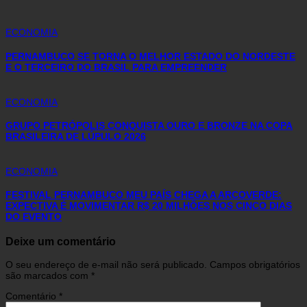
ECONOMIA
PERNAMBUCO SE TORNA O MELHOR ESTADO DO NORDESTE
E O TERCEIRO DO BRASIL PARA EMPREENDER
ECONOMIA
GRUPO PETRÓPOLIS CONQUISTA OURO E BRONZE NA COPA
BRASILEIRA DE LÚPULO 2026
ECONOMIA
FESTIVAL PERNAMBUCO MEU PAÍS CHEGA A ARCOVERDE:
EXPECTIVA É MOVIMENTAR R$ 20 MILHÕES NOS CINCO DIAS
DO EVENTO
Deixe um comentário
O seu endereço de e-mail não será publicado.
Campos obrigatórios
são marcados com
*
Comentário
*