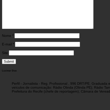
Nome
*
E-mail
*
Site
Luzimar Dias
Perfil - Jornalista - Reg. Profissional , 996 DRT/PE. Graduad
veículos de comunicação: Rádio Olinda (Olinda PE); Rádio Tam
Prefeitura do Recife (chefe de reportagem); Câmara de Vereado