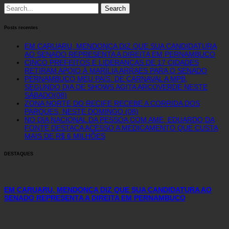
Search
for:
Posts recentes
EM CARUARU, MENDONÇA DIZ QUE SUA CANDIDATURA
AO SENADO REPRESENTA A DIREITA EM PERNAMBUCO
CINCO PREFEITOS E LIDERANÇAS DE 17 CIDADES
RETIRAM APOIO À MARÍLIA ARRAES PARA O SENADO
PERNAMBUCO MEU PAÍS: DE CARNAVAL A MPB,
SEGUNDO DIA DE SHOWS AGITA ARCOVERDE NESTE
SÁBADO(08)
ZONA NORTE DO RECIFE RECEBE A CORRIDA DOS
PARQUES, NESTE DOMINGO (08)
NO DIA NACIONAL DA PESSOA COM AME, EDUARDO DA
FONTE DESTACA ACESSO A MEDICAMENTO QUE CUSTA
MAIS DE R$ 6 MILHÕES
DESTAQUES
EM CARUARU, MENDONÇA DIZ QUE SUA CANDIDATURA AO
SENADO REPRESENTA A DIREITA EM PERNAMBUCO