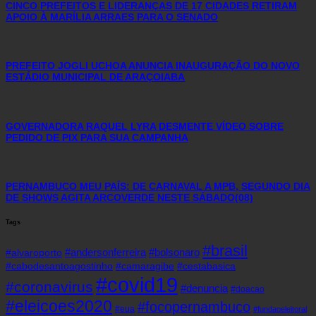
CINCO PREFEITOS E LIDERANÇAS DE 17 CIDADES RETIRAM
APOIO À MARÍLIA ARRAES PARA O SENADO
PREFEITO JOGLI UCHOA ANUNCIA INAUGURAÇÃO DO NOVO
ESTÁDIO MUNICIPAL DE ARAÇOIABA
GOVERNADORA RAQUEL LYRA DESMENTE VÍDEO SOBRE
PEDIDO DE PIX PARA SUA CAMPANHA
PERNAMBUCO MEU PAÍS: DE CARNAVAL A MPB, SEGUNDO DIA
DE SHOWS AGITA ARCOVERDE NESTE SÁBADO(08)
Tags
#brasil
#andersonferreira
#bolsonaro
#alvaroporto
#cabodesantoagostinho
#camaragibe
#cestabasica
#covid19
#coronavirus
#denuncia
#doacao
#eleicoes2020
#focopernambuco
#eua
#fundaoeleitoral