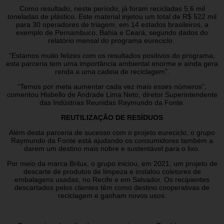
Como resultado, neste período, já foram recicladas 5,6 mil
toneladas de plástico. Este material injetou um total de R$ 522 mil
para 30 operadores de triagem, em 14 estados brasileiros, a
exemplo de Pernambuco, Bahia e Ceará, segundo dados do
relatório mensal do programa eureciclo.
“Estamos muito felizes com os resultados positivos do programa,
esta parceria tem uma importância ambiental enorme e ainda gera
renda a uma cadeia de reciclagem”.
“Temos por meta aumentar cada vez mais esses números”,
comentou Hisbello de Andrade Lima Neto, diretor Superintendente
das Indústrias Reunidas Raymundo da Fonte.
REUTILIZAÇÃO DE RESÍDUOS
Além desta parceria de sucesso com o projeto eureciclo, o grupo
Raymundo da Fonte está ajudando os consumidores também a
darem um destino mais nobre e sustentável para o lixo.
Por meio da marca Brilux, o grupo iniciou, em 2021, um projeto de
descarte de produtos de limpeza e instalou coletores de
embalagens usadas, no Recife e em Salvador. Os recipientes
descartados pelos clientes têm como destino cooperativas de
reciclagem e ganham novos usos.