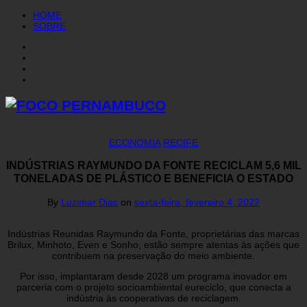
HOME
SOBRE
ECONOMIA
RECIFE
INDÚSTRIAS RAYMUNDO DA FONTE RECICLAM 5,6 MIL
TONELADAS DE PLÁSTICO E BENEFICIA O ESTADO
By
Luzimar Dias
on
sexta-feira, fevereiro 4, 2022
Indústrias Reunidas Raymundo da Fonte, proprietárias das marcas
Brilux, Minhoto, Even e Sonho, estão sempre atentas às ações que
contribuem na preservação do meio ambiente.
Por isso, implantaram desde 2028 um programa inovador em
parceria com o projeto socioambiental eureciclo, que conecta a
indústria às cooperativas de reciclagem.