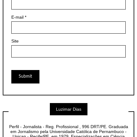
E-mail
*
Site
Luzimar Dias
Perfil - Jornalista - Reg. Profissional , 996 DRT/PE. Graduada
em Jornalismo pela Universidade Católica de Pernambuco -
Unicap - Recife/PE, em 1979. Especializações em Ciência