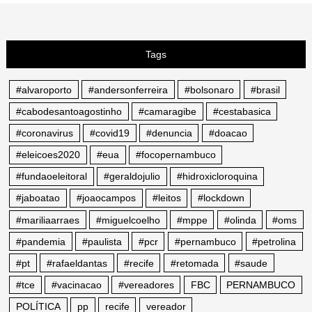
Tags
#alvaroporto
#andersonferreira
#bolsonaro
#brasil
#cabodesantoagostinho
#camaragibe
#cestabasica
#coronavirus
#covid19
#denuncia
#doacao
#eleicoes2020
#eua
#focopernambuco
#fundaoeleitoral
#geraldojulio
#hidroxicloroquina
#jaboatao
#joaocampos
#leitos
#lockdown
#mariliaarraes
#miguelcoelho
#mppe
#olinda
#oms
#pandemia
#paulista
#pcr
#pernambuco
#petrolina
#pt
#rafaeldantas
#recife
#retomada
#saude
#tce
#vacinacao
#vereadores
FBC
PERNAMBUCO
POLÍTICA
pp
recife
vereador