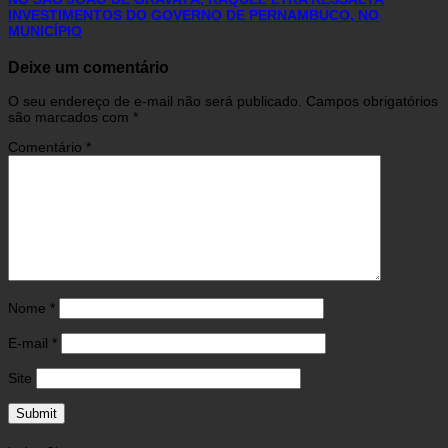
INVESTIMENTOS DO GOVERNO DE PERNAMBUCO, NO
MUNICÍPIO
Deixe um comentário
O seu endereço de e-mail não será publicado.
Campos obrigatórios
são marcados com
*
Comentário
*
Nome
*
E-mail
*
Site