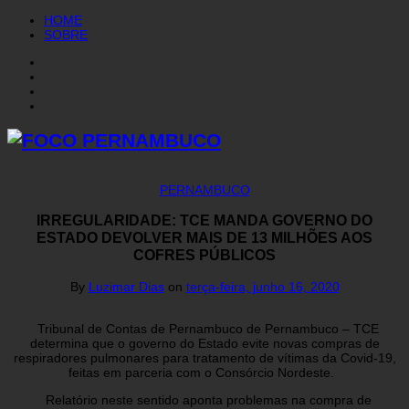
HOME
SOBRE
PERNAMBUCO
IRREGULARIDADE: TCE MANDA GOVERNO DO
ESTADO DEVOLVER MAIS DE 13 MILHÕES AOS
COFRES PÚBLICOS
By
Luzimar Dias
on
terça-feira, junho 16, 2020
Tribunal de Contas de Pernambuco de Pernambuco – TCE
determina que o governo do Estado evite novas compras de
respiradores pulmonares para tratamento de vítimas da Covid-19,
feitas em parceria com o Consórcio Nordeste.
Relatório neste sentido aponta problemas na compra de