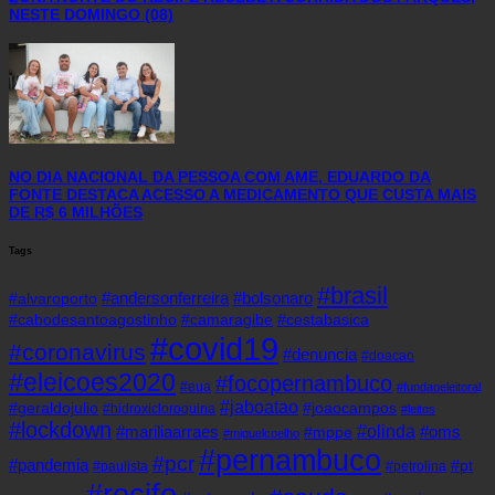
NESTE DOMINGO (08)
NO DIA NACIONAL DA PESSOA COM AME, EDUARDO DA
FONTE DESTACA ACESSO A MEDICAMENTO QUE CUSTA MAIS
DE R$ 6 MILHÕES
Tags
#brasil
#andersonferreira
#bolsonaro
#alvaroporto
#cabodesantoagostinho
#camaragibe
#cestabasica
#covid19
#coronavirus
#denuncia
#doacao
#eleicoes2020
#focopernambuco
#eua
#fundaoeleitoral
#jaboatao
#geraldojulio
#joaocampos
#hidroxicloroquina
#leitos
#lockdown
#olinda
#mariliaarraes
#oms
#mppe
#miguelcoelho
#pernambuco
#pcr
#pandemia
#pt
#paulista
#petrolina
#recife