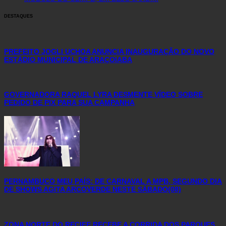
DESTAQUES
PREFEITO JOGLI UCHOA ANUNCIA INAUGURAÇÃO DO NOVO
ESTÁDIO MUNICIPAL DE ARAÇOIABA
GOVERNADORA RAQUEL LYRA DESMENTE VÍDEO SOBRE
PEDIDO DE PIX PARA SUA CAMPANHA
PERNAMBUCO MEU PAÍS: DE CARNAVAL A MPB, SEGUNDO DIA
DE SHOWS AGITA ARCOVERDE NESTE SÁBADO(08)
ZONA NORTE DO RECIFE RECEBE A CORRIDA DOS PARQUES,