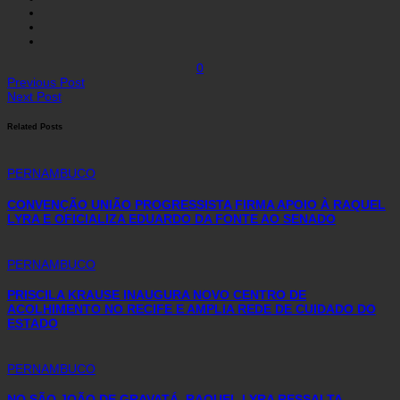
0
Previous Post
Next Post
Related Posts
PERNAMBUCO
CONVENÇÃO UNIÃO PROGRESSISTA FIRMA APOIO À RAQUEL
LYRA E OFICIALIZA EDUARDO DA FONTE AO SENADO
PERNAMBUCO
PRISCILA KRAUSE INAUGURA NOVO CENTRO DE
ACOLHIMENTO NO RECIFE E AMPLIA REDE DE CUIDADO DO
ESTADO
PERNAMBUCO
NO SÃO JOÃO DE GRAVATÁ, RAQUEL LYRA RESSALTA