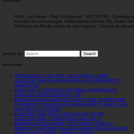
Luzimar Dias
Perfil - Jornalista - Reg. Profissional , 996 DRT/PE. Graduad
veículos de comunicação: Rádio Olinda (Olinda PE); Rádio Tam
Prefeitura do Recife (chefe de reportagem); Câmara de Vereado
Search for:
Posts recentes
PERNAMBUCO MEU PAÍS: DE CARNAVAL A MPB,
SEGUNDO DIA DE SHOWS AGITA ARCOVERDE NESTE
SÁBADO(08)
ZONA NORTE DO RECIFE RECEBE A CORRIDA DOS
PARQUES, NESTE DOMINGO (08)
NO DIA NACIONAL DA PESSOA COM AME, EDUARDO DA
FONTE DESTACA ACESSO A MEDICAMENTO QUE CUSTA
MAIS DE R$ 6 MILHÕES
ELEIÇÕES 2026: PRAZO PARA REGISTRO DE
CANDIDATURAS TERMINA PRÓXIMO DIA 15
DÉBORA ALMEIDA VISITA CANTEIRO DE OBRAS E
DESMENTE NOTÍCIAS FALSAS SOBRE CONSTRUÇÃO DE
MÓDULO DO CBMPE, EM BELO JARDIM