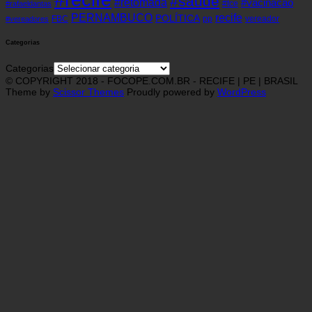
#saude
#retomada
#vacinacao
#tce
#rafaeldantas
recife
PERNAMBUCO
POLÍTICA
FBC
pp
vereador
#vereadores
Categorias
Categorias
© COPYRIGHT 2018 - FOCOPE.COM.BR - RECIFE | PE | BRASIL
Theme by
Scissor Themes
Proudly powered by
WordPress