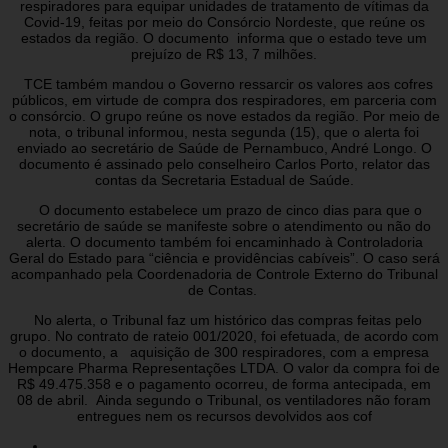
respiradores para equipar unidades de tratamento de vítimas da
Covid-19, feitas por meio do Consórcio Nordeste, que reúne os
estados da região. O documento informa que o estado teve um
prejuízo de R$ 13, 7 milhões.
TCE também mandou o Governo ressarcir os valores aos cofres
públicos, em virtude de compra dos respiradores, em parceria com
o consórcio. O grupo reúne os nove estados da região. Por meio de
nota, o tribunal informou, nesta segunda (15), que o alerta foi
enviado ao secretário de Saúde de Pernambuco, André Longo. O
documento é assinado pelo conselheiro Carlos Porto, relator das
contas da Secretaria Estadual de Saúde.
O documento estabelece um prazo de cinco dias para que o
secretário de saúde se manifeste sobre o atendimento ou não do
alerta. O documento também foi encaminhado à Controladoria
Geral do Estado para “ciência e providências cabíveis”. O caso será
acompanhado pela Coordenadoria de Controle Externo do Tribunal
de Contas.
No alerta, o Tribunal faz um histórico das compras feitas pelo
grupo. No contrato de rateio 001/2020, foi efetuada, de acordo com
o documento, a aquisição de 300 respiradores, com a empresa
Hempcare Pharma Representações LTDA. O valor da compra foi de
R$ 49.475.358 e o pagamento ocorreu, de forma antecipada, em
08 de abril. Ainda segundo o Tribunal, os ventiladores não foram
entregues nem os recursos devolvidos aos cof