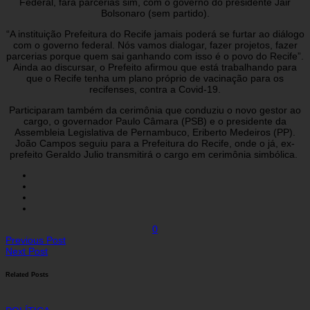
Federal, fará parcerias sim, com o governo do presidente Jair
Bolsonaro (sem partido).
“A instituição Prefeitura do Recife jamais poderá se furtar ao diálogo
com o governo federal. Nós vamos dialogar, fazer projetos, fazer
parcerias porque quem sai ganhando com isso é o povo do Recife”.
Ainda ao discursar, o Prefeito afirmou que está trabalhando para
que o Recife tenha um plano próprio de vacinação para os
recifenses, contra a Covid-19.
Participaram também da cerimônia que conduziu o novo gestor ao
cargo, o governador Paulo Câmara (PSB) e o presidente da
Assembleia Legislativa de Pernambuco, Eriberto Medeiros (PP).
João Campos seguiu para a Prefeitura do Recife, onde o já, ex-
prefeito Geraldo Julio transmitirá o cargo em cerimônia simbólica.
0
Previous Post
Next Post
Related Posts