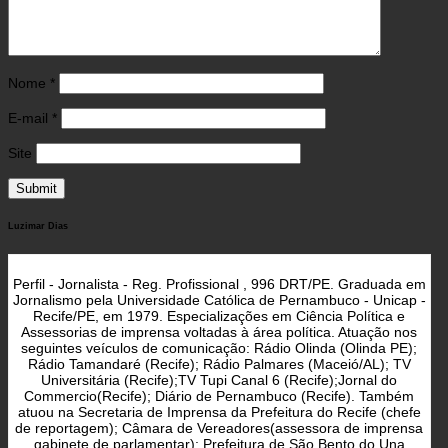
Nome
*
E-mail
*
Site
Luzimar Dias
Perfil - Jornalista - Reg. Profissional , 996 DRT/PE. Graduada em
Jornalismo pela Universidade Católica de Pernambuco - Unicap -
Recife/PE, em 1979. Especializações em Ciência Política e
Assessorias de imprensa voltadas à área política. Atuação nos
seguintes veículos de comunicação: Rádio Olinda (Olinda PE);
Rádio Tamandaré (Recife); Rádio Palmares (Maceió/AL); TV
Universitária (Recife);TV Tupi Canal 6 (Recife);Jornal do
Commercio(Recife); Diário de Pernambuco (Recife). Também
atuou na Secretaria de Imprensa da Prefeitura do Recife (chefe
de reportagem); Câmara de Vereadores(assessora de imprensa
gabinete de parlamentar); Prefeitura de São Bento do Una