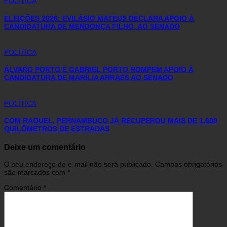
POLÍTICA
ELEIÇÕES 2026: EVILÁSIO MATEUS DECLARA APOIO À
CANDIDATURA DE MENDONÇA FILHO, AO SENADO
POLÍTICA
ÁLVARO PORTO E GABRIEL PORTO ROMPEM APOIO À
CANDIDATURA DE MARÍLIA ARRAES AO SENADO
POLÍTICA
COM RAQUEL, PERNAMBUCO JÁ RECUPEROU MAIS DE 1.600
QUILÔMETROS DE ESTRADAS
Deixe um comentário
O seu endereço de e-mail não será publicado.
Campos obrigatórios
são marcados com
*
Comentário
*