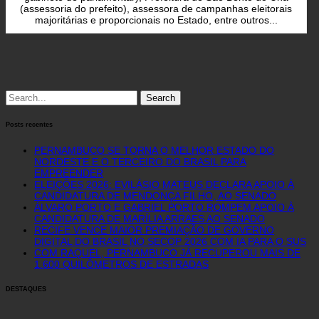
(assessoria do prefeito), assessora de campanhas eleitorais
majoritárias e proporcionais no Estado, entre outros...
Search
for:
Posts recentes
PERNAMBUCO SE TORNA O MELHOR ESTADO DO
NORDESTE E O TERCEIRO DO BRASIL PARA
EMPREENDER
ELEIÇÕES 2026: EVILÁSIO MATEUS DECLARA APOIO À
CANDIDATURA DE MENDONÇA FILHO, AO SENADO
ÁLVARO PORTO E GABRIEL PORTO ROMPEM APOIO À
CANDIDATURA DE MARÍLIA ARRAES AO SENADO
RECIFE VENCE MAIOR PREMIAÇÃO DE GOVERNO
DIGITAL DO BRASIL NO SECOP 2026 COM IA PARA O SUS
COM RAQUEL, PERNAMBUCO JÁ RECUPEROU MAIS DE
1.600 QUILÔMETROS DE ESTRADAS
DESTAQUES