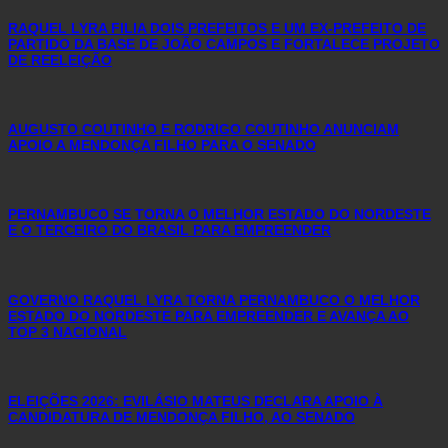
RAQUEL LYRA FILIA DOIS PREFEITOS E UM EX-PREFEITO DE
PARTIDO DA BASE DE JOÃO CAMPOS E FORTALECE PROJETO
DE REELEIÇÃO
AUGUSTO COUTINHO E RODRIGO COUTINHO ANUNCIAM
APOIO A MENDONÇA FILHO PARA O SENADO
PERNAMBUCO SE TORNA O MELHOR ESTADO DO NORDESTE
E O TERCEIRO DO BRASIL PARA EMPREENDER
GOVERNO RAQUEL LYRA TORNA PERNAMBUCO O MELHOR
ESTADO DO NORDESTE PARA EMPREENDER E AVANÇA AO
TOP 3 NACIONAL
ELEIÇÕES 2026: EVILÁSIO MATEUS DECLARA APOIO À
CANDIDATURA DE MENDONÇA FILHO, AO SENADO