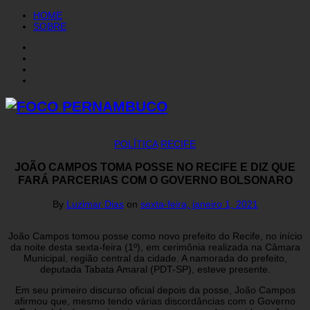
HOME
SOBRE
POLÍTICA
RECIFE
JOÃO CAMPOS TOMA POSSE NO RECIFE E DIZ QUE
FARÁ PARCERIAS COM O GOVERNO BOLSONARO
By
Luzimar Dias
on
sexta-feira, janeiro 1, 2021
João Campos tomou posse como novo prefeito do Recife, no início
da noite desta sexta-feira (1º), em cerimônia realizada na Câmara
Municipal, região central da cidade. A namorada do prefeito,
deputada Tabata Amaral (PDT-SP), esteve presente.
Em seu primeiro discurso oficial depois da posse, João Campos
afirmou que, mesmo tendo várias discordâncias com o Governo