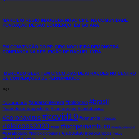
MARCÍLIO RÉGIO INAUGURA NOVO CMEI NA COMUNIDADE
POVOAÇÃO DE SÃO LOURENÇO, EM GOIANA
EM CONVENÇÃO DO PP, CIRO NOGUEIRA DEMONSTRA
CONFIANÇA NA REELEIÇÃO DE RAQUEL LYRA
MERCADO GEEK TEM CINCO DIAS DE ATRAÇÕES NO CENTRO
DE CONVENÇÕES DE PERNAMBUCO
Tags
#brasil
#andersonferreira
#bolsonaro
#alvaroporto
#cabodesantoagostinho
#camaragibe
#cestabasica
#covid19
#coronavirus
#denuncia
#doacao
#eleicoes2020
#focopernambuco
#eua
#fundaoeleitoral
#jaboatao
#geraldojulio
#joaocampos
#hidroxicloroquina
#leitos