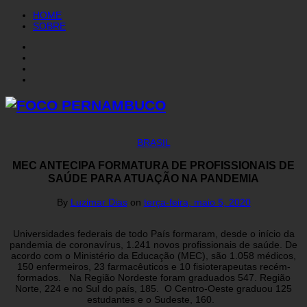
HOME
SOBRE
BRASIL
MEC ANTECIPA FORMATURA DE PROFISSIONAIS DE
SAÚDE PARA ATUAÇÃO NA PANDEMIA
By
Luzimar Dias
on
terça-feira, maio 5, 2020
Universidades federais de todo País formaram, desde o início da
pandemia de coronavírus, 1.241 novos profissionais de saúde. De
acordo com o Ministério da Educação (MEC), são 1.058 médicos,
150 enfermeiros, 23 farmacêuticos e 10 fisioterapeutas recém-
formados. Na Região Nordeste foram graduados 547. Região
Norte, 224 e no Sul do país, 185. O Centro-Oeste graduou 125
estudantes e o Sudeste, 160.