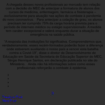
A chegada desses novos profissionais ao mercado tem relação
com a decisão do MEC de antecipar a formatura de alunos dos
cursos de medicina, enfermagem, farmácia e fisioterapia –
exclusivamente para atuação nas ações de combate à pandemia
do novo coronavírus. Para antecipar a colação de grau, os alunos
precisam ter cumprido 75% da carga horária prevista para o
período de internato médico ou estágio supervisionado. A medida
tem caráter excepcional e valerá enquanto durar a situação de
emergência na saúde pública.
“A resposta das instituições foi significativa. Compreendemos que,
verdadeiramente, esses recém-formados poderão fazer a diferença
onde estiverem auxiliando o nosso país a vencer esta batalha
contra a Covid-19”, disse o diretor de Desenvolvimento de
Educação em Saúde da Secretaria de Educação Superior do MEC,
Sérgio Henrique Santos, em declaração publicada no site do
Ministério. Ainda não há informações sobre como esses
profissionais reforçarão o combate à epidemia.
0
Previous Post
Next Post