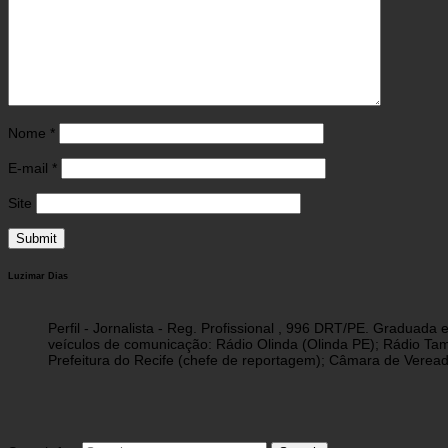
Nome
*
E-mail
*
Site
Luzimar Dias
Perfil - Jornalista - Reg. Profissional , 996 DRT/PE. Graduad
veículos de comunicação: Rádio Olinda (Olinda PE); Rádio Tam
Prefeitura do Recife (chefe de reportagem); Câmara de Vereado