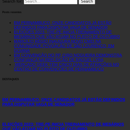
Search for:
Posts recentes
EM PERNAMBUCO, ONZE CANDIDATOS JÁ ESTÃO
DEFINIDOS PARA DISPUTAR VAGA DE SENADOR
ELEIÇÕES 2023: TRE-PE INICIA TREINAMENTO DE
MESÁRIOS QUE VÃO ATUAR NO PLEITO DE OUTUBRO
MARCÍLIO RÉGIO INAUGURA NOVO CMEI NA
COMUNIDADE POVOAÇÃO DE SÃO LOURENÇO, EM
GOIANA
EM CONVENÇÃO DO PP, CIRO NOGUEIRA DEMONSTRA
CONFIANÇA NA REELEIÇÃO DE RAQUEL LYRA
MERCADO GEEK TEM CINCO DIAS DE ATRAÇÕES NO
CENTRO DE CONVENÇÕES DE PERNAMBUCO
DESTAQUES
EM PERNAMBUCO, ONZE CANDIDATOS JÁ ESTÃO DEFINIDOS
PARA DISPUTAR VAGA DE SENADOR
ELEIÇÕES 2023: TRE-PE INICIA TREINAMENTO DE MESÁRIOS
QUE VÃO ATUAR NO PLEITO DE OUTUBRO