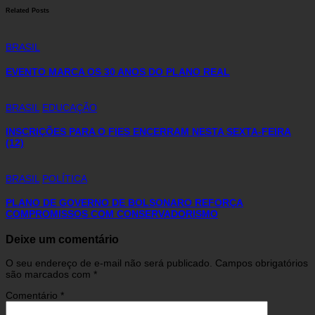
Related Posts
BRASIL
EVENTO MARCA OS 30 ANOS DO PLANO REAL
BRASIL
EDUCAÇÃO
INSCRIÇÕES PARA O FIES ENCERRAM NESTA SEXTA-FEIRA
(12)
BRASIL
POLÍTICA
PLANO DE GOVERNO DE BOLSONARO REFORÇA
COMPROMISSOS COM CONSERVADORISMO
Deixe um comentário
O seu endereço de e-mail não será publicado.
Campos obrigatórios
são marcados com
*
Comentário
*