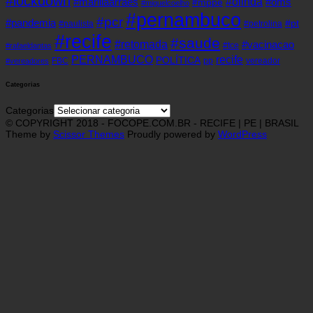
#lockdown
#olinda
#mariliaarraes
#oms
#mppe
#miguelcoelho
#pernambuco
#pcr
#pandemia
#pt
#paulista
#petrolina
#recife
#saude
#retomada
#vacinacao
#tce
#rafaeldantas
recife
PERNAMBUCO
POLÍTICA
FBC
pp
vereador
#vereadores
Categorias
Categorias
© COPYRIGHT 2018 - FOCOPE.COM.BR - RECIFE | PE | BRASIL
Theme by
Scissor Themes
Proudly powered by
WordPress