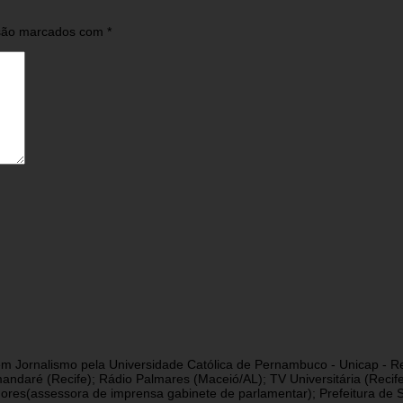
 são marcados com
*
a em Jornalismo pela Universidade Católica de Pernambuco - Unicap - Re
andaré (Recife); Rádio Palmares (Maceió/AL); TV Universitária (Reci
res(assessora de imprensa gabinete de parlamentar); Prefeitura de São