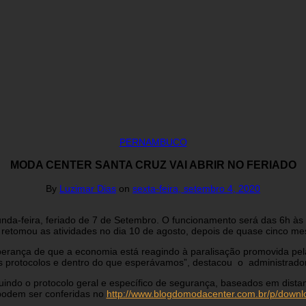
PERNAMBUCO
MODA CENTER SANTA CRUZ VAI ABRIR NO FERIADO
By
Luzimar Dias
on
sexta-feira, setembro 4, 2020
a-feira, feriado de 7 de Setembro. O funcionamento será das 6h às 
 retomou as atividades no dia 10 de agosto, depois de quase cinco 
perança de que a economia está reagindo à paralisação promovida pe
 protocolos e dentro do que esperávamos”, destacou o administrado
uindo o protocolo geral e específico de segurança, baseados em dist
podem ser conferidas no
http://www.blogdomodacenter.com.br/p/downl