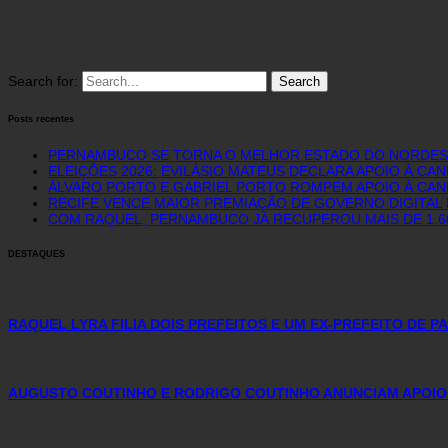
Search for:
Posts recentes
PERNAMBUCO SE TORNA O MELHOR ESTADO DO NORDEST
ELEIÇÕES 2026: EVILÁSIO MATEUS DECLARA APOIO À CA
ÁLVARO PORTO E GABRIEL PORTO ROMPEM APOIO À CAN
RECIFE VENCE MAIOR PREMIAÇÃO DE GOVERNO DIGITAL D
COM RAQUEL, PERNAMBUCO JÁ RECUPEROU MAIS DE 1.
DESTAQUES
RAQUEL LYRA FILIA DOIS PREFEITOS E UM EX-PREFEITO DE 
AUGUSTO COUTINHO E RODRIGO COUTINHO ANUNCIAM APOIO