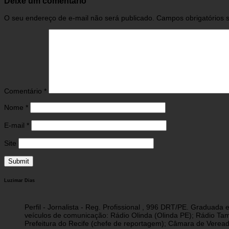
Deixe um comentário
O seu endereço de e-mail não será publicado.
Campos obrigatórios
Comentário
*
Nome
*
E-mail
*
Site
Luzimar Dias
Perfil - Jornalista - Reg. Profissional , 996 DRT/PE. Graduad
veículos de comunicação: Rádio Olinda (Olinda PE); Rádio Tam
Prefeitura do Recife (chefe de reportagem); Câmara de Vereado