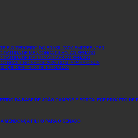
E E O TERCEIRO DO BRASIL PARA EMPREENDER
NDIDATURA DE MENDONÇA FILHO, AO SENADO
DIDATURA DE MARÍLIA ARRAES AO SENADO
O BRASIL NO SECOP 2026 COM IA PARA O SUS
600 QUILÔMETROS DE ESTRADAS
PARTIDO DA BASE DE JOÃO CAMPOS E FORTALECE PROJETO DE 
 A MENDONÇA FILHO PARA O SENADO