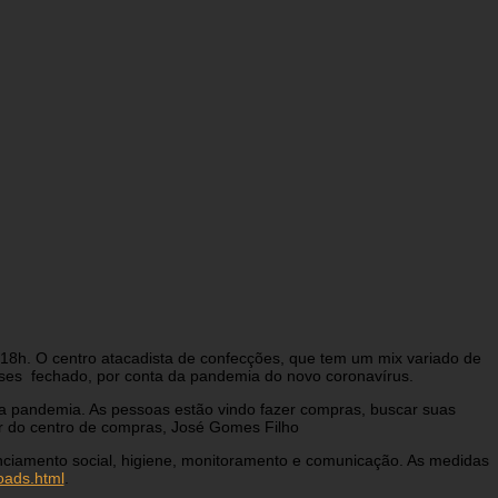
18h. O centro atacadista de confecções, que tem um mix variado de
meses fechado, por conta da pandemia do novo coronavírus.
la pandemia. As pessoas estão vindo fazer compras, buscar suas
r do centro de compras, José Gomes Filho
anciamento social, higiene, monitoramento e comunicação. As medidas
oads.html
.