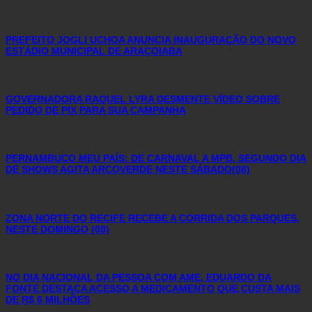
PREFEITO JOGLI UCHOA ANUNCIA INAUGURAÇÃO DO NOVO
ESTÁDIO MUNICIPAL DE ARAÇOIABA
GOVERNADORA RAQUEL LYRA DESMENTE VÍDEO SOBRE
PEDIDO DE PIX PARA SUA CAMPANHA
PERNAMBUCO MEU PAÍS: DE CARNAVAL A MPB, SEGUNDO DIA
DE SHOWS AGITA ARCOVERDE NESTE SÁBADO(08)
ZONA NORTE DO RECIFE RECEBE A CORRIDA DOS PARQUES,
NESTE DOMINGO (08)
NO DIA NACIONAL DA PESSOA COM AME, EDUARDO DA
FONTE DESTACA ACESSO A MEDICAMENTO QUE CUSTA MAIS
DE R$ 6 MILHÕES