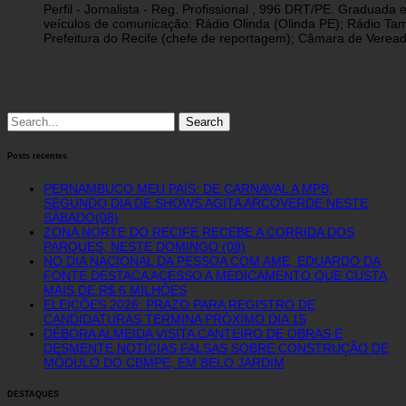
Perfil - Jornalista - Reg. Profissional , 996 DRT/PE. Graduad
veículos de comunicação: Rádio Olinda (Olinda PE); Rádio Tam
Prefeitura do Recife (chefe de reportagem); Câmara de Vereado
Search
for:
Posts recentes
PERNAMBUCO MEU PAÍS: DE CARNAVAL A MPB,
SEGUNDO DIA DE SHOWS AGITA ARCOVERDE NESTE
SÁBADO(08)
ZONA NORTE DO RECIFE RECEBE A CORRIDA DOS
PARQUES, NESTE DOMINGO (08)
NO DIA NACIONAL DA PESSOA COM AME, EDUARDO DA
FONTE DESTACA ACESSO A MEDICAMENTO QUE CUSTA
MAIS DE R$ 6 MILHÕES
ELEIÇÕES 2026: PRAZO PARA REGISTRO DE
CANDIDATURAS TERMINA PRÓXIMO DIA 15
DÉBORA ALMEIDA VISITA CANTEIRO DE OBRAS E
DESMENTE NOTÍCIAS FALSAS SOBRE CONSTRUÇÃO DE
MÓDULO DO CBMPE, EM BELO JARDIM
DESTAQUES