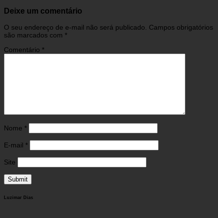
Deixe um comentário
O seu endereço de e-mail não será publicado.
Campos obrigatórios
são marcados com
*
Comentário
*
Nome
*
E-mail
*
Site
Luzimar Dias