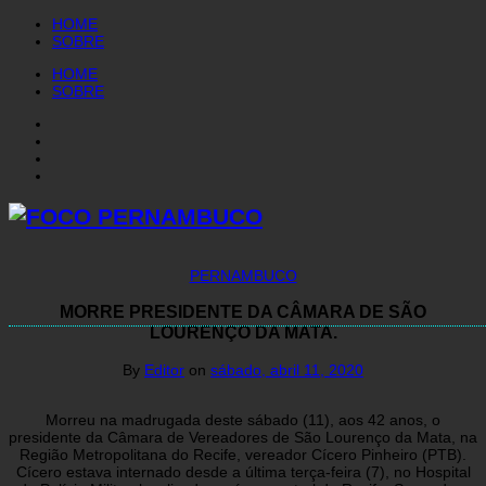
HOME
SOBRE
HOME
SOBRE
PERNAMBUCO
MORRE PRESIDENTE DA CÂMARA DE SÃO
LOURENÇO DA MATA.
By
Editor
on
sábado, abril 11, 2020
Morreu na madrugada deste sábado (11), aos 42 anos, o
presidente da Câmara de Vereadores de São Lourenço da Mata, na
Região Metropolitana do Recife, vereador Cícero Pinheiro (PTB).
Cícero estava internado desde a última terça-feira (7), no Hospital