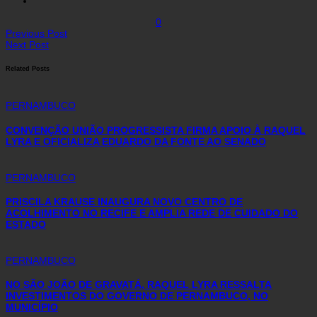
0
Previous Post
Next Post
Related Posts
PERNAMBUCO
CONVENÇÃO UNIÃO PROGRESSISTA FIRMA APOIO À RAQUEL
LYRA E OFICIALIZA EDUARDO DA FONTE AO SENADO
PERNAMBUCO
PRISCILA KRAUSE INAUGURA NOVO CENTRO DE
ACOLHIMENTO NO RECIFE E AMPLIA REDE DE CUIDADO DO
ESTADO
PERNAMBUCO
NO SÃO JOÃO DE GRAVATÁ, RAQUEL LYRA RESSALTA
INVESTIMENTOS DO GOVERNO DE PERNAMBUCO, NO
MUNICÍPIO