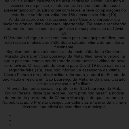
da Polícia Militar, localizado na área central do Recife. Segundo a
assessoria do político, ele deu entrada na unidade de saúde
apresentando um quadro gripal com febre, e teve complicações no
estado de saúde por volta das 18h dessa sexta-feira (10).
Ainda de acordo com a assessoria de Cícero, o vereador era
paciente crônico; tinha diabetes, hipertensão. Ele estava recebendo
tratamento, médico com o diagnóstico de suspeito caso da Covid-
19.
O Vereador chegou a ser reanimado por uma equipe médica, mas
não resistiu e faleceu às 0h30 deste sábado, vítima de um infarto
fulminante.
Sepultamento deve acontecer ainda neste sábado no Cemitério
Morada Eterna, em São Lourenço da Mata. Não haverá velório, já
que o paciente estava sendo tratado como possível vítima do novo
coronavírus. O resultado do exame para Covid-19 deve sair nesta
segunda-feira (13), segundo informou a assessoria da vítima.
Cícero Pinheiro era policial militar reformado, natural do Estado de
São Paulo e residia em São Lourenço da Mata há 35 anos. Casado,
ele deixa esposa e três filhos.
Através das redes sociais, o prefeito de São Lourenço da Mata,
Bruno Pereira, disse que recebeu “com profundo pesar” a notícia
da morte do presidente da Câmara Municipal, do qual era amigo.
Na publicação, o Prefeito desejou condolências à família da vítima e
decretou luto oficial de sete dias no município.