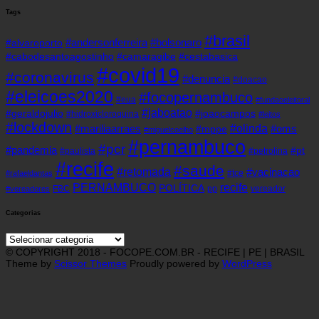
Tags
#brasil
#andersonferreira
#bolsonaro
#alvaroporto
#cabodesantoagostinho
#camaragibe
#cestabasica
#covid19
#coronavirus
#denuncia
#doacao
#eleicoes2020
#focopernambuco
#eua
#fundaoeleitoral
#jaboatao
#geraldojulio
#joaocampos
#hidroxicloroquina
#leitos
#lockdown
#olinda
#mariliaarraes
#oms
#mppe
#miguelcoelho
#pernambuco
#pcr
#pandemia
#pt
#paulista
#petrolina
#recife
#saude
#retomada
#vacinacao
#tce
#rafaeldantas
recife
PERNAMBUCO
POLÍTICA
FBC
pp
vereador
#vereadores
Categorias
Categorias
© COPYRIGHT 2018 - FOCOPE.COM.BR - RECIFE | PE | BRASIL
Theme by
Scissor Themes
Proudly powered by
WordPress