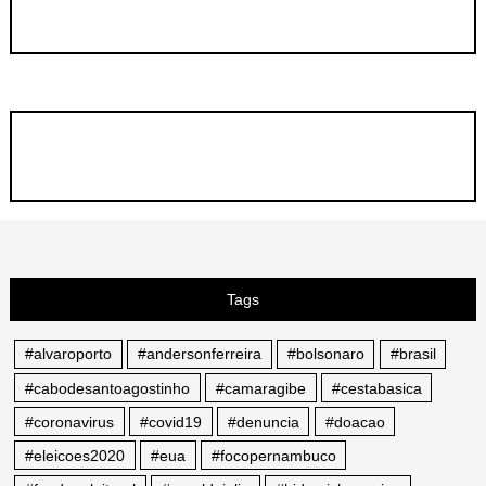
Tags
#alvaroporto
#andersonferreira
#bolsonaro
#brasil
#cabodesantoagostinho
#camaragibe
#cestabasica
#coronavirus
#covid19
#denuncia
#doacao
#eleicoes2020
#eua
#focopernambuco