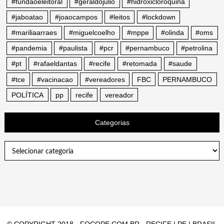
#fundaoeleitoral
#geraldojulio
#hidroxicloroquina
#jaboatao
#joaocampos
#leitos
#lockdown
#mariliaarraes
#miguelcoelho
#mppe
#olinda
#oms
#pandemia
#paulista
#pcr
#pernambuco
#petrolina
#pt
#rafaeldantas
#recife
#retomada
#saude
#tce
#vacinacao
#vereadores
FBC
PERNAMBUCO
POLÍTICA
pp
recife
vereador
Categorias
Categorias
© COPYRIGHT 2018 - FOCOPE.COM.BR - RECIFE | PE | BRASIL