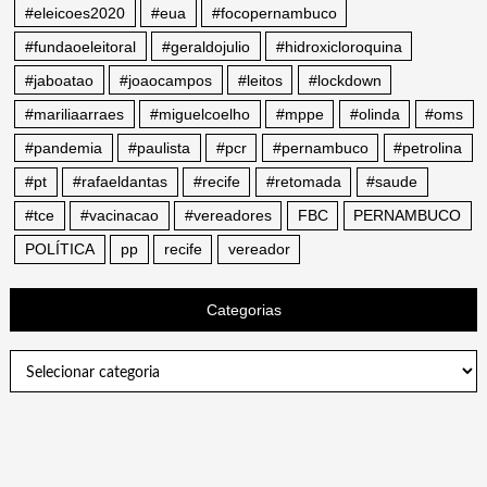
#eleicoes2020
#eua
#focopernambuco
#fundaoeleitoral
#geraldojulio
#hidroxicloroquina
#jaboatao
#joaocampos
#leitos
#lockdown
#mariliaarraes
#miguelcoelho
#mppe
#olinda
#oms
#pandemia
#paulista
#pcr
#pernambuco
#petrolina
#pt
#rafaeldantas
#recife
#retomada
#saude
#tce
#vacinacao
#vereadores
FBC
PERNAMBUCO
POLÍTICA
pp
recife
vereador
Categorias
Categorias