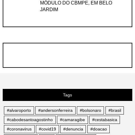
MÓDULO DO CBMPE, EM BELO
JARDIM
Tags
#alvaroporto
#andersonferreira
#bolsonaro
#brasil
#cabodesantoagostinho
#camaragibe
#cestabasica
#coronavirus
#covid19
#denuncia
#doacao