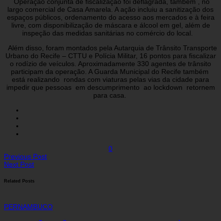
Operação conjunta de fiscalização foi deflagrada, também , no
largo comercial de Casa Amarela. A ação incluiu a sanitização dos
espaços públicos, ordenamento do acesso aos mercados e à feira
livre, com disponibilização de máscara e álcool em gel, além de
inspeção das medidas sanitárias no comércio do local.
Além disso, foram montados pela Autarquia de Trânsito Transporte
Urbano do Recife – CTTU e Polícia Militar, 16 pontos para fiscalizar
o rodízio de veículos. Aproximadamente 330 agentes de trânsito
participam da operação. A Guarda Municipal do Recife também
está realizando rondas com viaturas pelas vias da cidade para
impedir que pessoas em descumprimento ao lockdown retornem
para casa.
0
Previous Post
Next Post
Related Posts
PERNAMBUCO