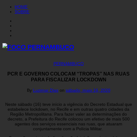
HOME
SOBRE
PERNAMBUCO
PCR E GOVERNO COLOCAM “TROPAS” NAS RUAS
PARA FISCALIZAR LOCKDOWN
By
Luzimar Dias
on
sábado, maio 16, 2020
Neste sábado (16) teve início a vigência do Decreto Estadual que
estabelece lockdown, no Recife e em outras quatro cidades da
Região Metropolitana. Para fazer valer as determinações do
decreto, a Prefeitura do Recife colocou um efetivo de mais 500
agentes dos serviços essenciais nas ruas, que atuaram
conjuntamente com a Polícia Militar.