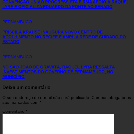
CONVENÇÃO UNIÃO PROGRESSISTA FIRMA APOIO À RAQUEL
LYRA E OFICIALIZA EDUARDO DA FONTE AO SENADO
PERNAMBUCO
PRISCILA KRAUSE INAUGURA NOVO CENTRO DE
ACOLHIMENTO NO RECIFE E AMPLIA REDE DE CUIDADO DO
ESTADO
PERNAMBUCO
NO SÃO JOÃO DE GRAVATÁ, RAQUEL LYRA RESSALTA
INVESTIMENTOS DO GOVERNO DE PERNAMBUCO, NO
MUNICÍPIO
Deixe um comentário
O seu endereço de e-mail não será publicado.
Campos obrigatórios
são marcados com
*
Comentário
*