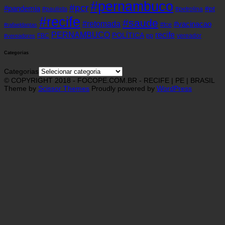
#pernambuco
#pcr
#pandemia
#pt
#paulista
#petrolina
#recife
#saude
#retomada
#vacinacao
#tce
#rafaeldantas
recife
PERNAMBUCO
POLÍTICA
FBC
pp
vereador
#vereadores
Categorias
Categorias
© COPYRIGHT 2018 - FOCOPE.COM.BR - RECIFE | PE | BRASIL
Theme by
Scissor Themes
Proudly powered by
WordPress