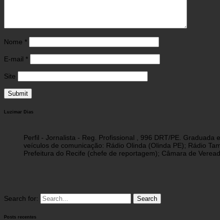
Nome
*
E-mail
*
Site
Luzimar Dias
Perfil - Jornalista - Reg. Profissional , 996 DRT/PE. Graduad
veículos de comunicação: Rádio Olinda (Olinda PE); Rádio Tam
Prefeitura do Recife (chefe de reportagem); Câmara de Vereado
Search for:
Posts recentes