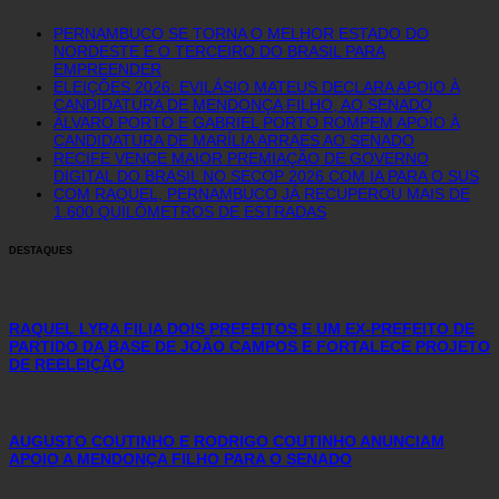
PERNAMBUCO SE TORNA O MELHOR ESTADO DO
NORDESTE E O TERCEIRO DO BRASIL PARA
EMPREENDER
ELEIÇÕES 2026: EVILÁSIO MATEUS DECLARA APOIO À
CANDIDATURA DE MENDONÇA FILHO, AO SENADO
ÁLVARO PORTO E GABRIEL PORTO ROMPEM APOIO À
CANDIDATURA DE MARÍLIA ARRAES AO SENADO
RECIFE VENCE MAIOR PREMIAÇÃO DE GOVERNO
DIGITAL DO BRASIL NO SECOP 2026 COM IA PARA O SUS
COM RAQUEL, PERNAMBUCO JÁ RECUPEROU MAIS DE
1.600 QUILÔMETROS DE ESTRADAS
DESTAQUES
RAQUEL LYRA FILIA DOIS PREFEITOS E UM EX-PREFEITO DE
PARTIDO DA BASE DE JOÃO CAMPOS E FORTALECE PROJETO
DE REELEIÇÃO
AUGUSTO COUTINHO E RODRIGO COUTINHO ANUNCIAM
APOIO A MENDONÇA FILHO PARA O SENADO