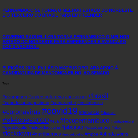
PERNAMBUCO SE TORNA O MELHOR ESTADO DO NORDESTE
E O TERCEIRO DO BRASIL PARA EMPREENDER
GOVERNO RAQUEL LYRA TORNA PERNAMBUCO O MELHOR
ESTADO DO NORDESTE PARA EMPREENDER E AVANÇA AO
TOP 3 NACIONAL
ELEIÇÕES 2026: EVILÁSIO MATEUS DECLARA APOIO À
CANDIDATURA DE MENDONÇA FILHO, AO SENADO
Tags
#brasil
#andersonferreira
#bolsonaro
#alvaroporto
#cabodesantoagostinho
#camaragibe
#cestabasica
#covid19
#coronavirus
#denuncia
#doacao
#eleicoes2020
#focopernambuco
#eua
#fundaoeleitoral
#jaboatao
#geraldojulio
#joaocampos
#hidroxicloroquina
#leitos
#lockdown
#olinda
#mariliaarraes
#oms
#mppe
#miguelcoelho