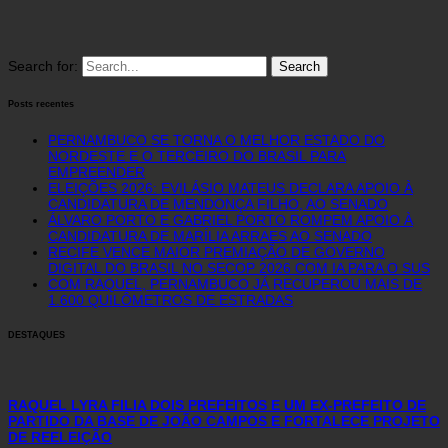
Search for:
Posts recentes
PERNAMBUCO SE TORNA O MELHOR ESTADO DO
NORDESTE E O TERCEIRO DO BRASIL PARA
EMPREENDER
ELEIÇÕES 2026: EVILÁSIO MATEUS DECLARA APOIO À
CANDIDATURA DE MENDONÇA FILHO, AO SENADO
ÁLVARO PORTO E GABRIEL PORTO ROMPEM APOIO À
CANDIDATURA DE MARÍLIA ARRAES AO SENADO
RECIFE VENCE MAIOR PREMIAÇÃO DE GOVERNO
DIGITAL DO BRASIL NO SECOP 2026 COM IA PARA O SUS
COM RAQUEL, PERNAMBUCO JÁ RECUPEROU MAIS DE
1.600 QUILÔMETROS DE ESTRADAS
DESTAQUES
RAQUEL LYRA FILIA DOIS PREFEITOS E UM EX-PREFEITO DE
PARTIDO DA BASE DE JOÃO CAMPOS E FORTALECE PROJETO
DE REELEIÇÃO