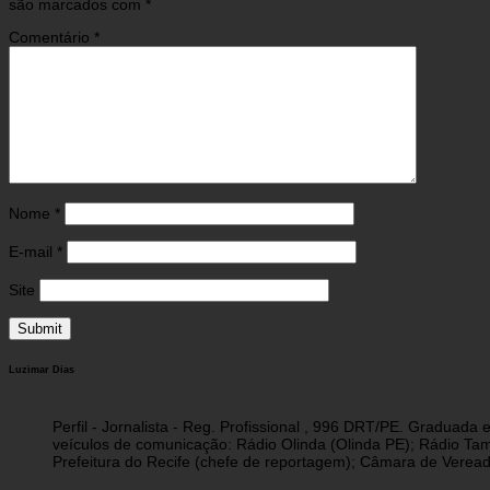
são marcados com
*
Comentário
*
Nome
*
E-mail
*
Site
Luzimar Dias
Perfil - Jornalista - Reg. Profissional , 996 DRT/PE. Graduad
veículos de comunicação: Rádio Olinda (Olinda PE); Rádio Tam
Prefeitura do Recife (chefe de reportagem); Câmara de Vereado