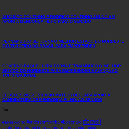
AUGUSTO COUTINHO E RODRIGO COUTINHO ANUNCIAM
APOIO A MENDONÇA FILHO PARA O SENADO
PERNAMBUCO SE TORNA O MELHOR ESTADO DO NORDESTE
E O TERCEIRO DO BRASIL PARA EMPREENDER
GOVERNO RAQUEL LYRA TORNA PERNAMBUCO O MELHOR
ESTADO DO NORDESTE PARA EMPREENDER E AVANÇA AO
TOP 3 NACIONAL
ELEIÇÕES 2026: EVILÁSIO MATEUS DECLARA APOIO À
CANDIDATURA DE MENDONÇA FILHO, AO SENADO
Tags
#brasil
#andersonferreira
#bolsonaro
#alvaroporto
#cabodesantoagostinho
#camaragibe
#cestabasica