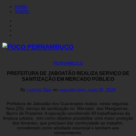
HOME
SOBRE
PERNAMBUCO
PREFEITURA DE JABOATÃO REALIZA SERVIÇO DE
SANITIZAÇÃO EM MERCADO PÚBLICO
By
Luzimar Dias
on
segunda-feira, maio 25, 2020
Prefeitura de Jaboatão dos Guararapes realiza nesta segunda-
feira (25), serviço de sanitização no Mercado das Mangueiras,
Bairro de Prazeres. A operação envolvendo 40 trabalhadores da
limpeza urbana, tem como objetivo possibilitar uma maior proteção
dos feirantes, que precisam dar continuidade ao trabalho,
considerado como atividade essencial e também aos
consumidores.