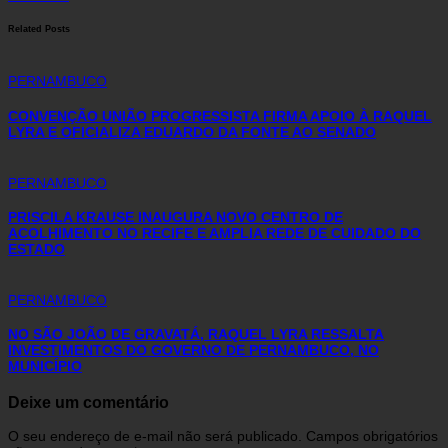
Related Posts
PERNAMBUCO
CONVENÇÃO UNIÃO PROGRESSISTA FIRMA APOIO À RAQUEL
LYRA E OFICIALIZA EDUARDO DA FONTE AO SENADO
PERNAMBUCO
PRISCILA KRAUSE INAUGURA NOVO CENTRO DE
ACOLHIMENTO NO RECIFE E AMPLIA REDE DE CUIDADO DO
ESTADO
PERNAMBUCO
NO SÃO JOÃO DE GRAVATÁ, RAQUEL LYRA RESSALTA
INVESTIMENTOS DO GOVERNO DE PERNAMBUCO, NO
MUNICÍPIO
Deixe um comentário
O seu endereço de e-mail não será publicado.
Campos obrigatórios