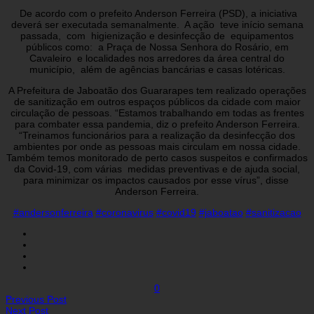
De acordo com o prefeito Anderson Ferreira (PSD), a iniciativa
deverá ser executada semanalmente. A ação teve início semana
passada, com higienização e desinfecção de equipamentos
públicos como: a Praça de Nossa Senhora do Rosário, em
Cavaleiro e localidades nos arredores da área central do
município, além de agências bancárias e casas lotéricas.
A Prefeitura de Jaboatão dos Guararapes tem realizado operações
de sanitização em outros espaços públicos da cidade com maior
circulação de pessoas. “Estamos trabalhando em todas as frentes
para combater essa pandemia, diz o prefeito Anderson Ferreira.
“Treinamos funcionários para a realização da desinfecção dos
ambientes por onde as pessoas mais circulam em nossa cidade.
Também temos monitorado de perto casos suspeitos e confirmados
da Covid-19, com várias medidas preventivas e de ajuda social,
para minimizar os impactos causados por esse vírus”, disse
Anderson Ferreira.
#andersonferreira
#coronavirus
#covid19
#jaboatao
#sanitizacao
0
Previous Post
Next Post