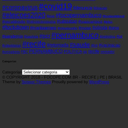
#covid19
#coronavirus
#denuncia
#doacao
#eleicoes2020
#focopernambuco
#eua
#fundaoeleitoral
#jaboatao
#geraldojulio
#joaocampos
#hidroxicloroquina
#leitos
#lockdown
#olinda
#mariliaarraes
#oms
#mppe
#miguelcoelho
#pernambuco
#pcr
#pandemia
#pt
#paulista
#petrolina
#recife
#saude
#retomada
#vacinacao
#tce
#rafaeldantas
recife
PERNAMBUCO
POLÍTICA
FBC
pp
vereador
#vereadores
Categorias
Categorias
© COPYRIGHT 2018 - FOCOPE.COM.BR - RECIFE | PE | BRASIL
Theme by
Scissor Themes
Proudly powered by
WordPress