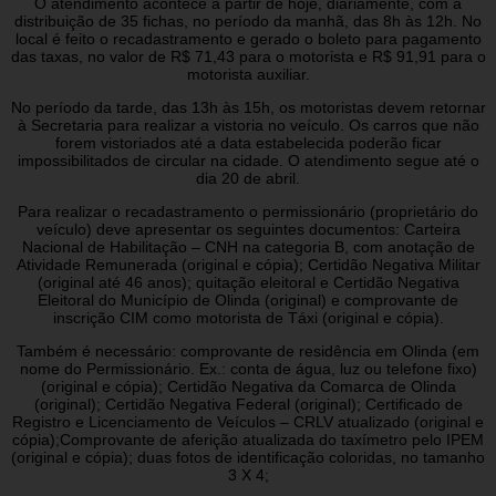
O atendimento acontece a partir de hoje, diariamente, com a
distribuição de 35 fichas, no período da manhã, das 8h às 12h. No
local é feito o recadastramento e gerado o boleto para pagamento
das taxas, no valor de R$ 71,43 para o motorista e R$ 91,91 para o
motorista auxiliar.
No período da tarde, das 13h às 15h, os motoristas devem retornar
à Secretaria para realizar a vistoria no veículo. Os carros que não
forem vistoriados até a data estabelecida poderão ficar
impossibilitados de circular na cidade. O atendimento segue até o
dia 20 de abril.
Para realizar o recadastramento o permissionário (proprietário do
veículo) deve apresentar os seguintes documentos: Carteira
Nacional de Habilitação – CNH na categoria B, com anotação de
Atividade Remunerada (original e cópia); Certidão Negativa Militar
(original até 46 anos); quitação eleitoral e Certidão Negativa
Eleitoral do Município de Olinda (original) e comprovante de
inscrição CIM como motorista de Táxi (original e cópia).
Também é necessário: comprovante de residência em Olinda (em
nome do Permissionário. Ex.: conta de água, luz ou telefone fixo)
(original e cópia); Certidão Negativa da Comarca de Olinda
(original); Certidão Negativa Federal (original); Certificado de
Registro e Licenciamento de Veículos – CRLV atualizado (original e
cópia);Comprovante de aferição atualizada do taxímetro pelo IPEM
(original e cópia); duas fotos de identificação coloridas, no tamanho
3 X 4;