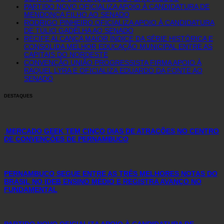
PARTIDO NOVO OFICIALIZA APOIO À CANDIDATURA DE
MENDONÇA FILHO AO SENADO
RODRIGO PINHEIRO OFICIALIZA APOIO À CANDIDATURA
DE TÚLIO GADÊLHA AO SENADO
RECIFE ALCANÇA MAIOR ÍNDICE DA SÉRIE HISTÓRICA E
CONSOLIDA MELHOR EDUCAÇÃO MUNICIPAL ENTRE AS
CAPITAIS DO NORDESTE
CONVENÇÃO UNIÃO PROGRESSISTA FIRMA APOIO À
RAQUEL LYRA E OFICIALIZA EDUARDO DA FONTE AO
SENADO
DESTAQUES
MERCADO GEEK TEM CINCO DIAS DE ATRAÇÕES NO CENTRO
DE CONVENÇÕES DE PERNAMBUCO
PERNAMBUCO SEGUE ENTRE AS TRÊS MELHORES NOTAS DO
BRASIL NO IDEB ENSINO MÉDIO E REGISTRA AVANÇO NO
FUNDAMENTAL