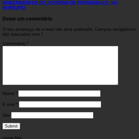
INVESTIMENTOS DO GOVERNO DE PERNAMBUCO, NO
MUNICÍPIO
Deixe um comentário
O seu endereço de e-mail não será publicado.
Campos obrigatórios
são marcados com
*
Comentário
*
Nome
*
E-mail
*
Site
Luzimar Dias