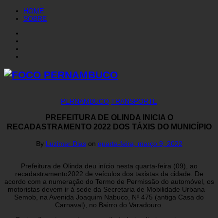
HOME
SOBRE
PERNAMBUCO
TRANSPORTE
PREFEITURA DE OLINDA INICIA O
RECADASTRAMENTO 2022 DOS TÁXIS DO MUNICÍPIO
By
Luzimar Dias
on
quarta-feira, março 9, 2022
Prefeitura de Olinda deu início nesta quarta-feira (09), ao
recadastramento2022 de veículos dos taxistas da cidade. De
acordo com a numeração do Termo de Permissão do automóvel, os
motoristas devem ir à sede da Secretaria de Mobilidade Urbana –
Semob, na Avenida Joaquim Nabuco, Nº 475 (antiga Casa do
Carnaval), no Bairro do Varadouro.