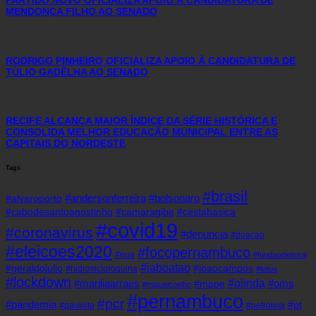
PARTIDO NOVO OFICIALIZA APOIO À CANDIDATURA DE
MENDONÇA FILHO AO SENADO
RODRIGO PINHEIRO OFICIALIZA APOIO À CANDIDATURA DE
TÚLIO GADÊLHA AO SENADO
RECIFE ALCANÇA MAIOR ÍNDICE DA SÉRIE HISTÓRICA E
CONSOLIDA MELHOR EDUCAÇÃO MUNICIPAL ENTRE AS
CAPITAIS DO NORDESTE
Tags
#brasil
#andersonferreira
#bolsonaro
#alvaroporto
#cabodesantoagostinho
#camaragibe
#cestabasica
#covid19
#coronavirus
#denuncia
#doacao
#eleicoes2020
#focopernambuco
#eua
#fundaoeleitoral
#jaboatao
#geraldojulio
#joaocampos
#hidroxicloroquina
#leitos
#lockdown
#olinda
#mariliaarraes
#oms
#mppe
#miguelcoelho
#pernambuco
#pcr
#pandemia
#pt
#paulista
#petrolina