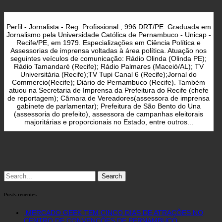
Perfil - Jornalista - Reg. Profissional , 996 DRT/PE. Graduada em
Jornalismo pela Universidade Católica de Pernambuco - Unicap -
Recife/PE, em 1979. Especializações em Ciência Política e
Assessorias de imprensa voltadas à área política. Atuação nos
seguintes veículos de comunicação: Rádio Olinda (Olinda PE);
Rádio Tamandaré (Recife); Rádio Palmares (Maceió/AL); TV
Universitária (Recife);TV Tupi Canal 6 (Recife);Jornal do
Commercio(Recife); Diário de Pernambuco (Recife). Também
atuou na Secretaria de Imprensa da Prefeitura do Recife (chefe
de reportagem); Câmara de Vereadores(assessora de imprensa
gabinete de parlamentar); Prefeitura de São Bento do Una
(assessoria do prefeito), assessora de campanhas eleitorais
majoritárias e proporcionais no Estado, entre outros...
Search
for:
Posts recentes
MERCADO GEEK TEM CINCO DIAS DE ATRAÇÕES NO
CENTRO DE CONVENÇÕES DE PERNAMBUCO