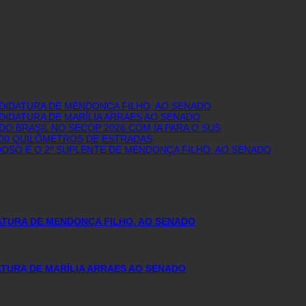
NDIDATURA DE MENDONÇA FILHO, AO SENADO
DIDATURA DE MARÍLIA ARRAES AO SENADO
O BRASIL NO SECOP 2026 COM IA PARA O SUS
600 QUILÔMETROS DE ESTRADAS
DOSO É O 2º SUPLENTE DE MENDONÇA FILHO, AO SENADO
DATURA DE MENDONÇA FILHO, AO SENADO
TURA DE MARÍLIA ARRAES AO SENADO