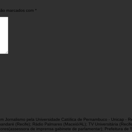
 são marcados com
*
a em Jornalismo pela Universidade Católica de Pernambuco - Unicap - Re
andaré (Recife); Rádio Palmares (Maceió/AL); TV Universitária (Reci
res(assessora de imprensa gabinete de parlamentar); Prefeitura de São