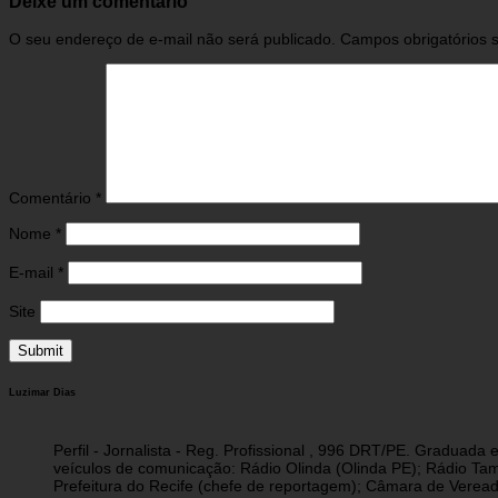
Deixe um comentário
O seu endereço de e-mail não será publicado.
Campos obrigatórios
Comentário
*
Nome
*
E-mail
*
Site
Luzimar Dias
Perfil - Jornalista - Reg. Profissional , 996 DRT/PE. Graduad
veículos de comunicação: Rádio Olinda (Olinda PE); Rádio Tam
Prefeitura do Recife (chefe de reportagem); Câmara de Vereado