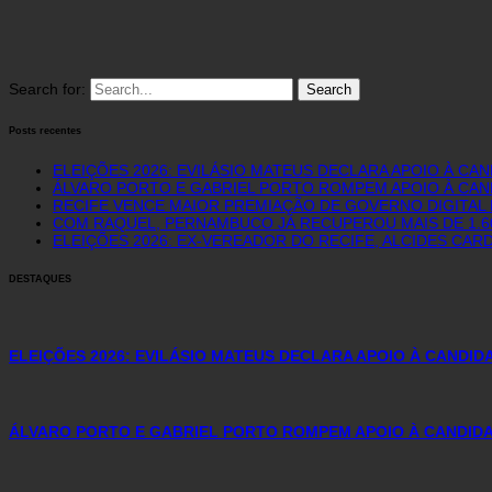
Search for:
Posts recentes
ELEIÇÕES 2026: EVILÁSIO MATEUS DECLARA APOIO À CA
ÁLVARO PORTO E GABRIEL PORTO ROMPEM APOIO À CAN
RECIFE VENCE MAIOR PREMIAÇÃO DE GOVERNO DIGITAL D
COM RAQUEL, PERNAMBUCO JÁ RECUPEROU MAIS DE 1.
ELEIÇÕES 2026: EX-VEREADOR DO RECIFE, ALCIDES CAR
DESTAQUES
ELEIÇÕES 2026: EVILÁSIO MATEUS DECLARA APOIO À CANDI
ÁLVARO PORTO E GABRIEL PORTO ROMPEM APOIO À CANDIDA