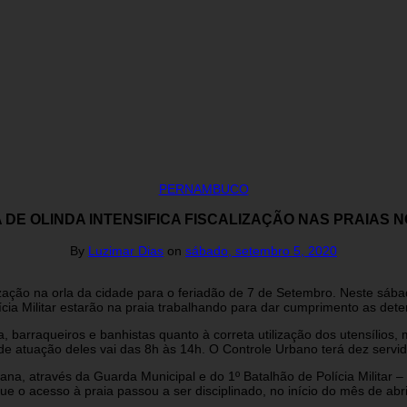
PERNAMBUCO
 DE OLINDA INTENSIFICA FISCALIZAÇÃO NAS PRAIAS N
By
Luzimar Dias
on
sábado, setembro 5, 2020
ação na orla da cidade para o feriadão de 7 de Setembro. Neste sábad
lícia Militar estarão na praia trabalhando para dar cumprimento as 
a, barraqueiros e banhistas quanto à correta utilização dos utensílios
o de atuação deles vai das 8h às 14h. O Controle Urbano terá dez ser
a, através da Guarda Municipal e do 1º Batalhão de Polícia Militar –
ue o acesso à praia passou a ser disciplinado, no início do mês de abri