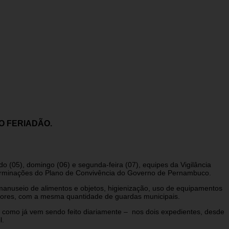
O FERIADÃO.
o (05), domingo (06) e segunda-feira (07), equipes da Vigilância
determinações do Plano de Convivência do Governo de Pernambuco.
, manuseio de alimentos e objetos, higienização, uso de equipamentos
vidores, com a mesma quantidade de guardas municipais.
 como já vem sendo feito diariamente – nos dois expedientes, desde
l.