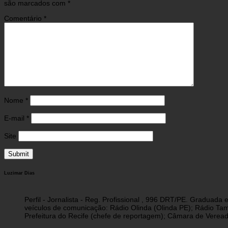
são marcados com
*
Comentário
*
Nome
*
E-mail
*
Site
Luzimar Dias
Perfil - Jornalista - Reg. Profissional , 996 DRT/PE. Graduad
veículos de comunicação: Rádio Olinda (Olinda PE); Rádio Tam
Prefeitura do Recife (chefe de reportagem); Câmara de Vereado