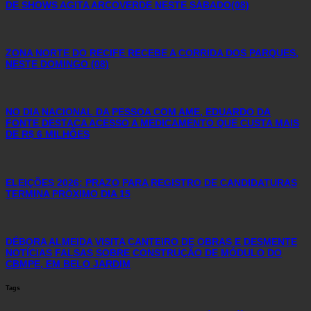
DE SHOWS AGITA ARCOVERDE NESTE SÁBADO(08)
ZONA NORTE DO RECIFE RECEBE A CORRIDA DOS PARQUES,
NESTE DOMINGO (08)
NO DIA NACIONAL DA PESSOA COM AME, EDUARDO DA
FONTE DESTACA ACESSO A MEDICAMENTO QUE CUSTA MAIS
DE R$ 6 MILHÕES
ELEIÇÕES 2026: PRAZO PARA REGISTRO DE CANDIDATURAS
TERMINA PRÓXIMO DIA 15
DÉBORA ALMEIDA VISITA CANTEIRO DE OBRAS E DESMENTE
NOTÍCIAS FALSAS SOBRE CONSTRUÇÃO DE MÓDULO DO
CBMPE, EM BELO JARDIM
Tags