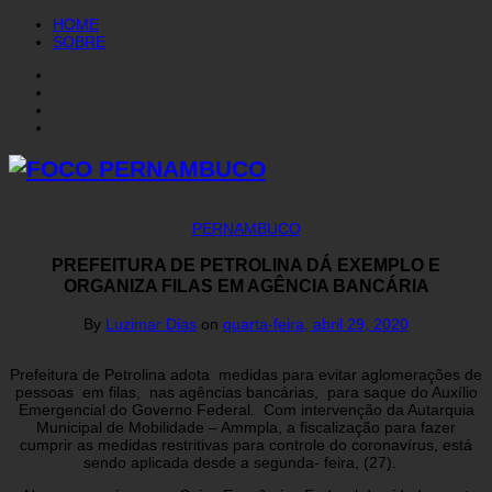
HOME
SOBRE
PERNAMBUCO
PREFEITURA DE PETROLINA DÁ EXEMPLO E
ORGANIZA FILAS EM AGÊNCIA BANCÁRIA
By
Luzimar Dias
on
quarta-feira, abril 29, 2020
Prefeitura de Petrolina adota medidas para evitar aglomerações de
pessoas em filas, nas agências bancárias, para saque do Auxílio
Emergencial do Governo Federal. Com intervenção da Autarquia
Municipal de Mobilidade – Ammpla, a fiscalização para fazer
cumprir as medidas restritivas para controle do coronavírus, está
sendo aplicada desde a segunda- feira, (27).