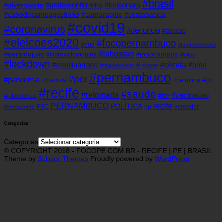
#brasil
#andersonferreira
#bolsonaro
#alvaroporto
#cabodesantoagostinho
#camaragibe
#cestabasica
#covid19
#coronavirus
#denuncia
#doacao
#eleicoes2020
#focopernambuco
#eua
#fundaoeleitoral
#jaboatao
#geraldojulio
#joaocampos
#hidroxicloroquina
#leitos
#lockdown
#olinda
#mariliaarraes
#oms
#mppe
#miguelcoelho
#pernambuco
#pcr
#pandemia
#pt
#paulista
#petrolina
#recife
#saude
#retomada
#vacinacao
#tce
#rafaeldantas
recife
PERNAMBUCO
POLÍTICA
FBC
pp
vereador
#vereadores
Categorias
Categorias
© COPYRIGHT 2018 - FOCOPE.COM.BR - RECIFE | PE | BRASIL
Theme by
Scissor Themes
Proudly powered by
WordPress