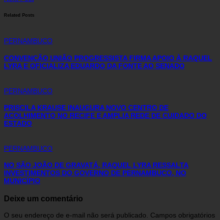
Related Posts
PERNAMBUCO
CONVENÇÃO UNIÃO PROGRESSISTA FIRMA APOIO À RAQUEL
LYRA E OFICIALIZA EDUARDO DA FONTE AO SENADO
PERNAMBUCO
PRISCILA KRAUSE INAUGURA NOVO CENTRO DE
ACOLHIMENTO NO RECIFE E AMPLIA REDE DE CUIDADO DO
ESTADO
PERNAMBUCO
NO SÃO JOÃO DE GRAVATÁ, RAQUEL LYRA RESSALTA
INVESTIMENTOS DO GOVERNO DE PERNAMBUCO, NO
MUNICÍPIO
Deixe um comentário
O seu endereço de e-mail não será publicado.
Campos obrigatórios