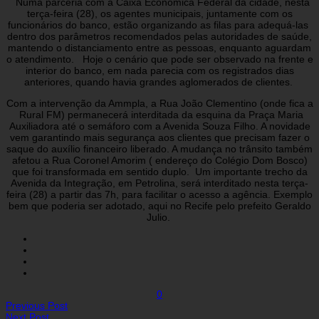
Numa parceria com a Caixa Econômica Federal da cidade, nesta
terça-feira (28), os agentes municipais, juntamente com os
funcionários do banco, estão organizando as filas para adequá-las
dentro dos parâmetros recomendados pelas autoridades de saúde,
mantendo o distanciamento entre as pessoas, enquanto aguardam
o atendimento. Hoje o cenário que pode ser observado na frente e
interior do banco, em nada parecia com os registrados dias
anteriores, quando havia grandes aglomerados de clientes.
Com a intervenção da Ammpla, a Rua João Clementino (onde fica a
Rural FM) permanecerá interditada da esquina da Praça Maria
Auxiliadora até o semáforo com a Avenida Souza Filho. A novidade
vem garantindo mais segurança aos clientes que precisam fazer o
saque do auxílio financeiro liberado. A mudança no trânsito também
afetou a Rua Coronel Amorim ( endereço do Colégio Dom Bosco)
que foi transformada em sentido duplo.
Um importante trecho da
Avenida da Integração, em Petrolina, será interditado nesta terça-
feira (28) a partir das 7h, para facilitar o acesso a agência. Exemplo
bem que poderia ser adotado, aqui no Recife pelo prefeito Geraldo
Julio.
0
Previous Post
Next Post