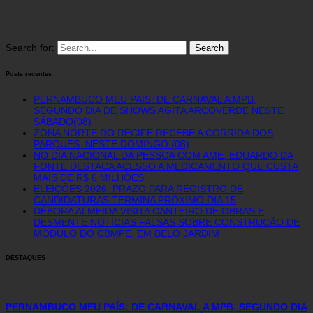
Search for:
Posts recentes
PERNAMBUCO MEU PAÍS: DE CARNAVAL A MPB,
SEGUNDO DIA DE SHOWS AGITA ARCOVERDE NESTE
SÁBADO(08)
ZONA NORTE DO RECIFE RECEBE A CORRIDA DOS
PARQUES, NESTE DOMINGO (08)
NO DIA NACIONAL DA PESSOA COM AME, EDUARDO DA
FONTE DESTACA ACESSO A MEDICAMENTO QUE CUSTA
MAIS DE R$ 6 MILHÕES
ELEIÇÕES 2026: PRAZO PARA REGISTRO DE
CANDIDATURAS TERMINA PRÓXIMO DIA 15
DÉBORA ALMEIDA VISITA CANTEIRO DE OBRAS E
DESMENTE NOTÍCIAS FALSAS SOBRE CONSTRUÇÃO DE
MÓDULO DO CBMPE, EM BELO JARDIM
DESTAQUES
PERNAMBUCO MEU PAÍS: DE CARNAVAL A MPB, SEGUNDO DIA