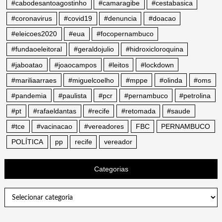
#cabodesantoagostinho
#camaragibe
#cestabasica
#coronavirus
#covid19
#denuncia
#doacao
#eleicoes2020
#eua
#focopernambuco
#fundaoeleitoral
#geraldojulio
#hidroxicloroquina
#jaboatao
#joaocampos
#leitos
#lockdown
#mariliaarraes
#miguelcoelho
#mppe
#olinda
#oms
#pandemia
#paulista
#pcr
#pernambuco
#petrolina
#pt
#rafaeldantas
#recife
#retomada
#saude
#tce
#vacinacao
#vereadores
FBC
PERNAMBUCO
POLÍTICA
pp
recife
vereador
Categorias
Categorias