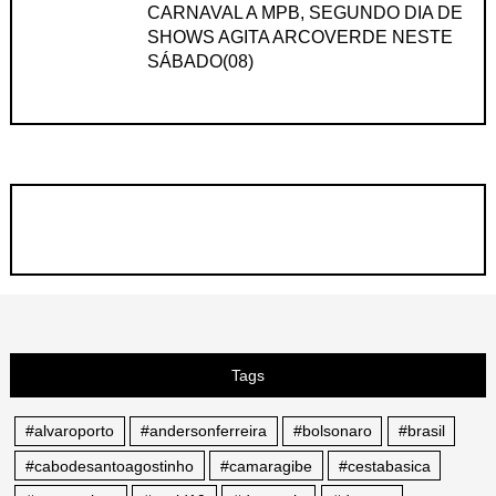
CARNAVAL A MPB, SEGUNDO DIA DE
SHOWS AGITA ARCOVERDE NESTE
SÁBADO(08)
Tags
#alvaroporto
#andersonferreira
#bolsonaro
#brasil
#cabodesantoagostinho
#camaragibe
#cestabasica