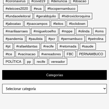
#coronavirus
#covid19
#denuncia
#doacao
#eleicoes2020
#eua
#focopernambuco
#fundaoeleitoral
#geraldojulio
#hidroxicloroquina
#jaboatao
#joaocampos
#leitos
#lockdown
#mariliaarraes
#miguelcoelho
#mppe
#olinda
#oms
#pandemia
#paulista
#pcr
#pernambuco
#petrolina
#pt
#rafaeldantas
#recife
#retomada
#saude
#tce
#vacinacao
#vereadores
FBC
PERNAMBUCO
POLÍTICA
pp
recife
vereador
Categorias
Categorias