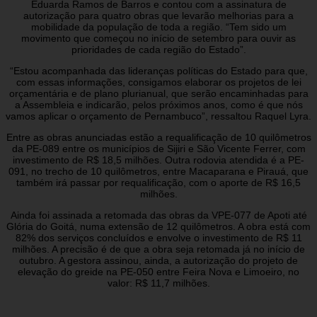
Eduarda Ramos de Barros e contou com a assinatura de
autorização para quatro obras que levarão melhorias para a
mobilidade da população de toda a região. “Tem sido um
movimento que começou no início de setembro para ouvir as
prioridades de cada região do Estado”.
“Estou acompanhada das lideranças políticas do Estado para que,
com essas informações, consigamos elaborar os projetos de lei
orçamentária e de plano plurianual, que serão encaminhadas para
a Assembleia e indicarão, pelos próximos anos, como é que nós
vamos aplicar o orçamento de Pernambuco”, ressaltou Raquel Lyra.
Entre as obras anunciadas estão a requalificação de 10 quilômetros
da PE-089 entre os municípios de Sijiri e São Vicente Ferrer, com
investimento de R$ 18,5 milhões. Outra rodovia atendida é a PE-
091, no trecho de 10 quilômetros, entre Macaparana e Pirauá, que
também irá passar por requalificação, com o aporte de R$ 16,5
milhões.
Ainda foi assinada a retomada das obras da VPE-077 de Apoti até
Glória do Goitá, numa extensão de 12 quilômetros. A obra está com
82% dos serviços concluídos e envolve o investimento de R$ 11
milhões. A precisão é de que a obra seja retomada já no início de
outubro. A gestora assinou, ainda, a autorização do projeto de
elevação do greide na PE-050 entre Feira Nova e Limoeiro, no
valor: R$ 11,7 milhões.