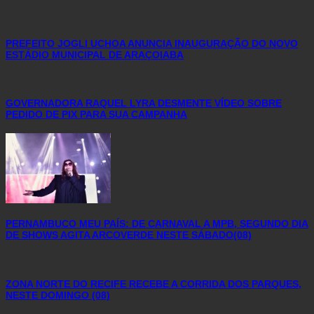
PREFEITO JOGLI UCHOA ANUNCIA INAUGURAÇÃO DO NOVO
ESTÁDIO MUNICIPAL DE ARAÇOIABA
GOVERNADORA RAQUEL LYRA DESMENTE VÍDEO SOBRE
PEDIDO DE PIX PARA SUA CAMPANHA
PERNAMBUCO MEU PAÍS: DE CARNAVAL A MPB, SEGUNDO DIA
DE SHOWS AGITA ARCOVERDE NESTE SÁBADO(08)
ZONA NORTE DO RECIFE RECEBE A CORRIDA DOS PARQUES,
NESTE DOMINGO (08)