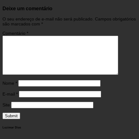
Deixe um comentário
O seu endereço de e-mail não será publicado.
Campos obrigatórios
são marcados com
*
Comentário
*
Nome
*
E-mail
*
Site
Luzimar Dias