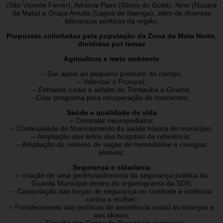
(São Vicente Ferrer), Adriana Paes (Glória do Goitá), Nino (Nazaré
da Mata) e Graça Arruda (Lagoa de Itaenga), além de diversas
lideranças políticas da região.
Propostas solicitadas pela população da Zona da Mata Norte,
divididas por temas
Agricultura e meio ambiente
– Dar apoio ao pequeno produtor do campo;
– Valorizar o Prorural;
– Estradas rurais e asfalto de Timbaúba a Goiana;
-Criar programa para recuperação de nascentes;
Saúde e qualidade de vida
– Contratar neuropediatra;
– Continuidade do financiamento da saúde básica do município;
– Ampliação dos leitos dos hospitais de referência;
– Ampliação do número de vagas de hemodiálise e cirurgias
eletivas;
Segurança e cidadania
– criação de uma gerência/diretoria da segurança pública da
Guarda Municipal dentro do organograma da SDS;
– Capacitação das forças de segurança no combate à violência
contra a mulher;
– Fortalecimento das políticas de assistência social às crianças e
aos idosos;
– Criação das Casas de Passagem regionais;