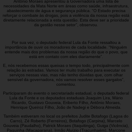
Antônio Moraes apresentou à Governadora uma lista de
necessidades da Mata Norte em áreas como saúde, infraestrutura,
abastecimento de água e segurança pública. “O Estado precisa
reforçar o combate às drogas, pois a violência da nossa região está
diretamente relacionada a esta questão. Esta deve ser a prioridade
da gestão nesse setor”, observou.
Por sua vez, o deputado federal Lula da Fonte ressaltou a
importância de ouvir os moradores de cada localidade. “Ninguém
entende mais dos problemas da nossa região do que o povo, que
está em contato com eles diariamente”.
E, nós recebemos essas queixas o tempo todo, principalmente com
relação às estradas. Vamos ter muito trabalho para executar os
serviços nessas vias, mas não tenho dúvidas que, com olhar
sensível da governadora, nós vamos resolver esses gargalos”,
comentou.
Participaram do evento o secretariado estadual, o deputado federal
Lula da Fonte e os deputados estaduais Joaquim Lira, Mário
Ricardo, Gustavo Gouveia, Eriberto Filho, Antônio Moraes,
Henrique Queiroz Filho, João de Nadegi e Débora Almeida.
Também estiveram no local os prefeitos Judite Botafogo (Lagoa do
Carro), Zé Roberto (Ferreiros), Botafogo (Carpina), Marcelo
Gouveia (Paudalho), Patrick Moraes (Itaquitinga), Guiga (Vicência),
Paquinha (Macaparana), Irmão Aluízio (Tracunhaém), Marcone