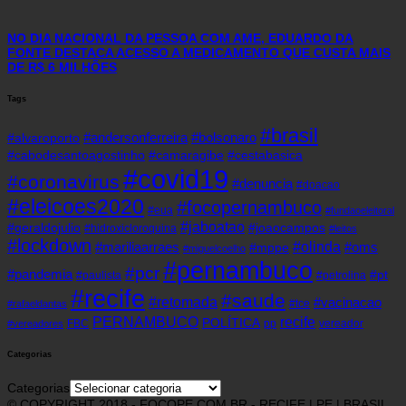
NO DIA NACIONAL DA PESSOA COM AME, EDUARDO DA
FONTE DESTACA ACESSO A MEDICAMENTO QUE CUSTA MAIS
DE R$ 6 MILHÕES
Tags
#brasil
#andersonferreira
#bolsonaro
#alvaroporto
#cabodesantoagostinho
#camaragibe
#cestabasica
#covid19
#coronavirus
#denuncia
#doacao
#eleicoes2020
#focopernambuco
#eua
#fundaoeleitoral
#jaboatao
#geraldojulio
#joaocampos
#hidroxicloroquina
#leitos
#lockdown
#olinda
#mariliaarraes
#oms
#mppe
#miguelcoelho
#pernambuco
#pcr
#pandemia
#pt
#paulista
#petrolina
#recife
#saude
#retomada
#vacinacao
#tce
#rafaeldantas
recife
PERNAMBUCO
POLÍTICA
FBC
pp
vereador
#vereadores
Categorias
Categorias
© COPYRIGHT 2018 - FOCOPE.COM.BR - RECIFE | PE | BRASIL