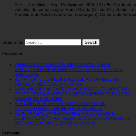
Perfil - Jornalista - Reg. Profissional , 996 DRT/PE. Graduad
veículos de comunicação: Rádio Olinda (Olinda PE); Rádio Tam
Prefeitura do Recife (chefe de reportagem); Câmara de Vereado
Search for:
Posts recentes
PERNAMBUCO MEU PAÍS: DE CARNAVAL A MPB,
SEGUNDO DIA DE SHOWS AGITA ARCOVERDE NESTE
SÁBADO(08)
ZONA NORTE DO RECIFE RECEBE A CORRIDA DOS
PARQUES, NESTE DOMINGO (08)
NO DIA NACIONAL DA PESSOA COM AME, EDUARDO DA
FONTE DESTACA ACESSO A MEDICAMENTO QUE CUSTA
MAIS DE R$ 6 MILHÕES
ELEIÇÕES 2026: PRAZO PARA REGISTRO DE
CANDIDATURAS TERMINA PRÓXIMO DIA 15
DÉBORA ALMEIDA VISITA CANTEIRO DE OBRAS E
DESMENTE NOTÍCIAS FALSAS SOBRE CONSTRUÇÃO DE
MÓDULO DO CBMPE, EM BELO JARDIM
DESTAQUES