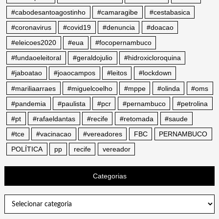
#cabodesantoagostinho
#camaragibe
#cestabasica
#coronavirus
#covid19
#denuncia
#doacao
#eleicoes2020
#eua
#focopernambuco
#fundaoeleitoral
#geraldojulio
#hidroxicloroquina
#jaboatao
#joaocampos
#leitos
#lockdown
#mariliaarraes
#miguelcoelho
#mppe
#olinda
#oms
#pandemia
#paulista
#pcr
#pernambuco
#petrolina
#pt
#rafaeldantas
#recife
#retomada
#saude
#tce
#vacinacao
#vereadores
FBC
PERNAMBUCO
POLÍTICA
pp
recife
vereador
Categorias
Categorias