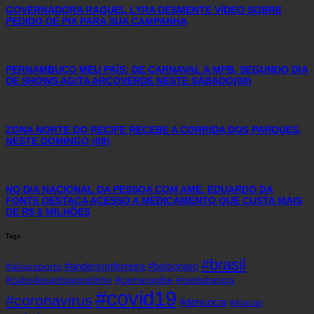
GOVERNADORA RAQUEL LYRA DESMENTE VÍDEO SOBRE
PEDIDO DE PIX PARA SUA CAMPANHA
PERNAMBUCO MEU PAÍS: DE CARNAVAL A MPB, SEGUNDO DIA
DE SHOWS AGITA ARCOVERDE NESTE SÁBADO(08)
ZONA NORTE DO RECIFE RECEBE A CORRIDA DOS PARQUES,
NESTE DOMINGO (08)
NO DIA NACIONAL DA PESSOA COM AME, EDUARDO DA
FONTE DESTACA ACESSO A MEDICAMENTO QUE CUSTA MAIS
DE R$ 6 MILHÕES
Tags
#brasil
#andersonferreira
#bolsonaro
#alvaroporto
#cabodesantoagostinho
#camaragibe
#cestabasica
#covid19
#coronavirus
#denuncia
#doacao