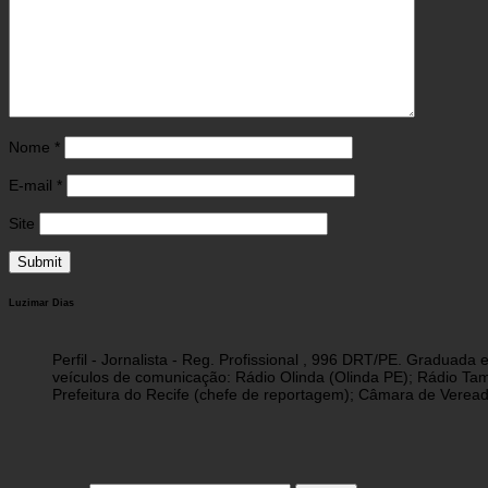
Nome
*
E-mail
*
Site
Luzimar Dias
Perfil - Jornalista - Reg. Profissional , 996 DRT/PE. Graduad
veículos de comunicação: Rádio Olinda (Olinda PE); Rádio Tam
Prefeitura do Recife (chefe de reportagem); Câmara de Vereado