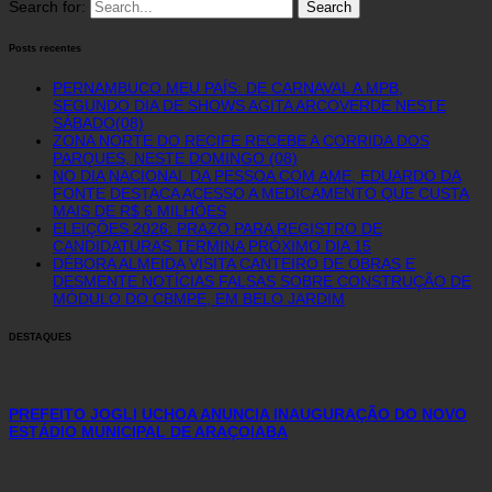
Search for:
Posts recentes
PERNAMBUCO MEU PAÍS: DE CARNAVAL A MPB,
SEGUNDO DIA DE SHOWS AGITA ARCOVERDE NESTE
SÁBADO(08)
ZONA NORTE DO RECIFE RECEBE A CORRIDA DOS
PARQUES, NESTE DOMINGO (08)
NO DIA NACIONAL DA PESSOA COM AME, EDUARDO DA
FONTE DESTACA ACESSO A MEDICAMENTO QUE CUSTA
MAIS DE R$ 6 MILHÕES
ELEIÇÕES 2026: PRAZO PARA REGISTRO DE
CANDIDATURAS TERMINA PRÓXIMO DIA 15
DÉBORA ALMEIDA VISITA CANTEIRO DE OBRAS E
DESMENTE NOTÍCIAS FALSAS SOBRE CONSTRUÇÃO DE
MÓDULO DO CBMPE, EM BELO JARDIM
DESTAQUES
PREFEITO JOGLI UCHOA ANUNCIA INAUGURAÇÃO DO NOVO
ESTÁDIO MUNICIPAL DE ARAÇOIABA