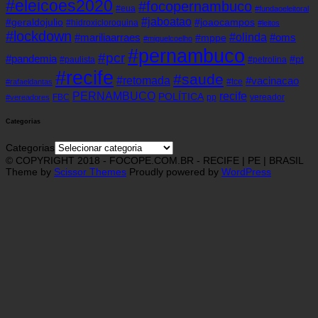
#eleicoes2020
#focopernambuco
#eua
#fundaoeleitoral
#jaboatao
#geraldojulio
#joaocampos
#hidroxicloroquina
#leitos
#lockdown
#olinda
#mariliaarraes
#oms
#mppe
#miguelcoelho
#pernambuco
#pcr
#pandemia
#pt
#paulista
#petrolina
#recife
#saude
#retomada
#vacinacao
#tce
#rafaeldantas
recife
PERNAMBUCO
POLÍTICA
FBC
pp
vereador
#vereadores
Categorias
Categorias
© COPYRIGHT 2018 - FOCOPE.COM.BR - RECIFE | PE | BRASIL
Theme by
Scissor Themes
Proudly powered by
WordPress