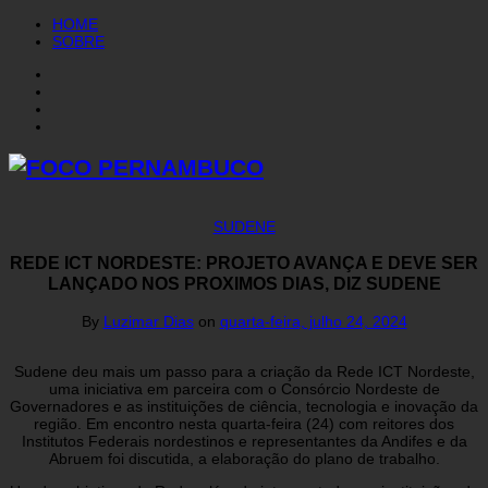
HOME
SOBRE
SUDENE
REDE ICT NORDESTE: PROJETO AVANÇA E DEVE SER
LANÇADO NOS PROXIMOS DIAS, DIZ SUDENE
By
Luzimar Dias
on
quarta-feira, julho 24, 2024
Sudene deu mais um passo para a criação da Rede ICT Nordeste,
uma iniciativa em parceira com o Consórcio Nordeste de
Governadores e as instituições de ciência, tecnologia e inovação da
região. Em encontro nesta quarta-feira (24) com reitores dos
Institutos Federais nordestinos e representantes da Andifes e da
Abruem foi discutida, a elaboração do plano de trabalho.