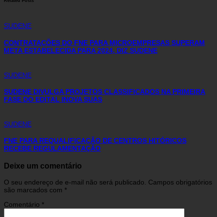
Related Posts
SUDENE
CONTRATAÇÕES DO FNE PARA MICROEMPRESAS SUPERAM
META ESTABELECIDA PARA 2024, DIZ SUDENE
SUDENE
SUDENE DIVULGA PROJETOS CLASSIFICADOS NA PRIMEIRA
FASE DO EDITAL INOVA SUAS
SUDENE
FNE PARA REQUALIFICAÇÃO DE CENTROS HITÓRICOS
RECEBE REGULAMENTAÇÃO
Deixe um comentário
O seu endereço de e-mail não será publicado.
Campos obrigatórios
são marcados com
*
Comentário
*