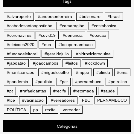
Tags
#alvaroporto
#andersonferreira
#bolsonaro
#brasil
#cabodesantoagostinho
#camaragibe
#cestabasica
#coronavirus
#covid19
#denuncia
#doacao
#eleicoes2020
#eua
#focopernambuco
#fundaoeleitoral
#geraldojulio
#hidroxicloroquina
#jaboatao
#joaocampos
#leitos
#lockdown
#mariliaarraes
#miguelcoelho
#mppe
#olinda
#oms
#pandemia
#paulista
#pcr
#pernambuco
#petrolina
#pt
#rafaeldantas
#recife
#retomada
#saude
#tce
#vacinacao
#vereadores
FBC
PERNAMBUCO
POLÍTICA
pp
recife
vereador
Categorias