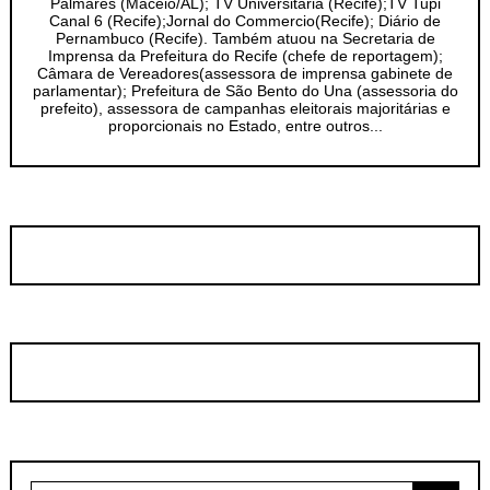
Palmares (Maceió/AL); TV Universitária (Recife);TV Tupi
Canal 6 (Recife);Jornal do Commercio(Recife); Diário de
Pernambuco (Recife). Também atuou na Secretaria de
Imprensa da Prefeitura do Recife (chefe de reportagem);
Câmara de Vereadores(assessora de imprensa gabinete de
parlamentar); Prefeitura de São Bento do Una (assessoria do
prefeito), assessora de campanhas eleitorais majoritárias e
proporcionais no Estado, entre outros...