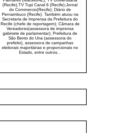
Palmares (Maceió/AL); TV Universitária
(Recife);TV Tupi Canal 6 (Recife);Jornal
do Commercio(Recife); Diário de
Pernambuco (Recife). Também atuou na
Secretaria de Imprensa da Prefeitura do
Recife (chefe de reportagem); Câmara de
Vereadores(assessora de imprensa
gabinete de parlamentar); Prefeitura de
São Bento do Una (assessoria do
prefeito), assessora de campanhas
eleitorais majoritárias e proporcionais no
Estado, entre outros...