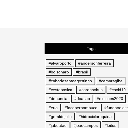
Tags
#alvaroporto
#andersonferreira
#bolsonaro
#brasil
#cabodesantoagostinho
#camaragibe
#cestabasica
#coronavirus
#covid19
#denuncia
#doacao
#eleicoes2020
#eua
#focopernambuco
#fundaoeleito
#geraldojulio
#hidroxicloroquina
#jaboatao
#joaocampos
#leitos