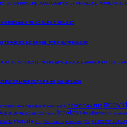
PARTIDO DA BASE DE JOÃO CAMPOS E FORTALECE PROJETO DE 
 A MENDONÇA FILHO PARA O SENADO
O TERCEIRO DO BRASIL PARA EMPREENDER
DO DO NORDESTE PARA EMPREENDER E AVANÇA AO TOP 3 NA
DATURA DE MENDONÇA FILHO, AO SENADO
#covi
#coronavirus
agostinho
#camaragibe
#cestabasica
#lockdown
#jaboatao
#mariliaarraes
#joaocampos
#leitos
#miguelcoel
#saude
tomada
PERNAMBUCO
#vacinacao
#tce
FBC
#vereadores