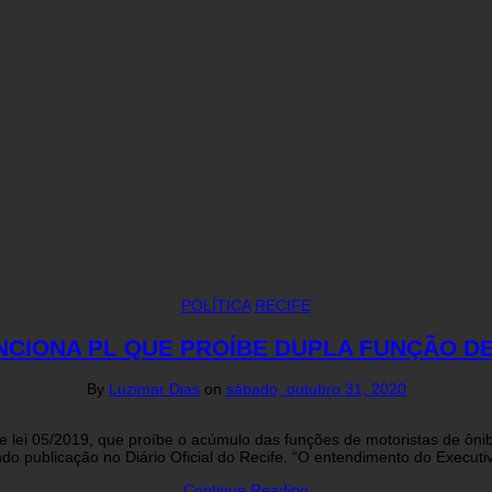
POLÍTICA
RECIFE
NCIONA PL QUE PROÍBE DUPLA FUNÇÃO D
By
Luzimar Dias
on
sábado, outubro 31, 2020
o de lei 05/2019, que proíbe o acúmulo das funções de motoristas de ôn
ndo publicação no Diário Oficial do Recife. “O entendimento do Execut
Continue Reading