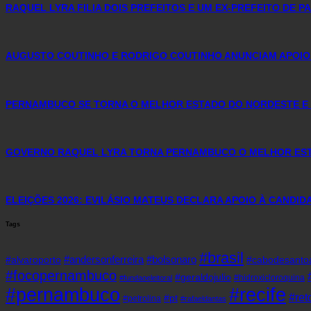
RAQUEL LYRA FILIA DOIS PREFEITOS E UM EX-PREFEITO DE 
AUGUSTO COUTINHO E RODRIGO COUTINHO ANUNCIAM APOIO
PERNAMBUCO SE TORNA O MELHOR ESTADO DO NORDESTE E 
GOVERNO RAQUEL LYRA TORNA PERNAMBUCO O MELHOR ESTA
ELEIÇÕES 2026: EVILÁSIO MATEUS DECLARA APOIO À CANDI
Tags
#brasil
#andersonferreira
#bolsonaro
#alvaroporto
#cabodesanto
#focopernambuco
#geraldojulio
#hidroxicloroquina
#fundaoeleitoral
#pernambuco
#recife
#re
#pt
#petrolina
#rafaeldantas