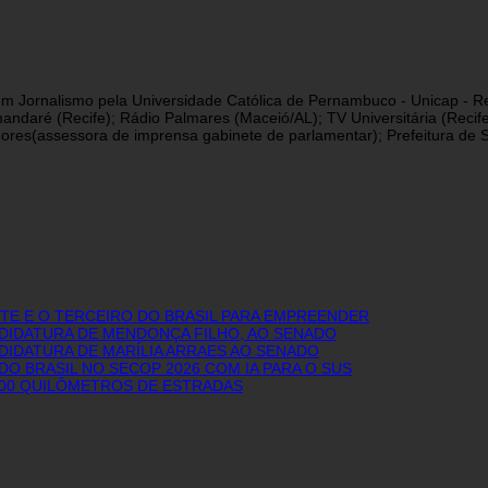
a em Jornalismo pela Universidade Católica de Pernambuco - Unicap - Re
andaré (Recife); Rádio Palmares (Maceió/AL); TV Universitária (Reci
res(assessora de imprensa gabinete de parlamentar); Prefeitura de São
E E O TERCEIRO DO BRASIL PARA EMPREENDER
NDIDATURA DE MENDONÇA FILHO, AO SENADO
DIDATURA DE MARÍLIA ARRAES AO SENADO
O BRASIL NO SECOP 2026 COM IA PARA O SUS
600 QUILÔMETROS DE ESTRADAS