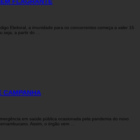
Ó EM FLAGRANTE
digo Eleitoral, a imunidade para os concorrentes começa a valer 15
u seja, a partir do …
DE CAMPANHA
e emergência em saúde pública ocasionada pela pandemia do novo
 pernambucano. Assim, o órgão vem …