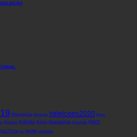
REELEIÇÃO
CIONAL
d19
#eleicoes2020
#denuncia
#doacao
#eua
#pcr
#olinda
#oms
#pandemia
#mppe
#paulista
ho
recife
POLÍTICA
pp
vereador