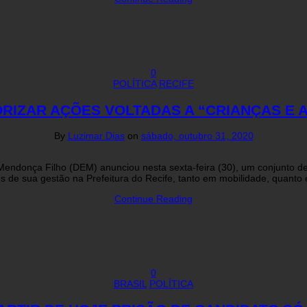
0
POLÍTICA
RECIFE
RIZAR AÇÕES VOLTADAS A “CRIANÇAS E 
By
Luzimar Dias
on
sábado, outubro 31, 2020
to Mendonça Filho (DEM) anunciou nesta sexta-feira (30), um conjunto 
s de sua gestão na Prefeitura do Recife, tanto em mobilidade, quant
Continue Reading
0
BRASIL
POLÍTICA