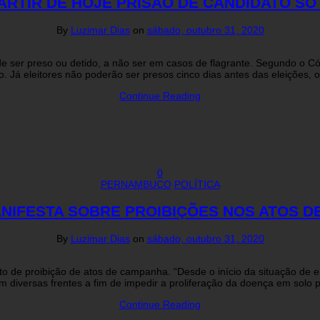
PARTIR DE HOJE PRISÃO DE CANDIDATO S
By
Luzimar Dias
on
sábado, outubro 31, 2020
e ser preso ou detido, a não ser em casos de flagrante. Segundo o Có
o. Já eleitores não poderão ser presos cinco dias antes das eleições, o
Continue Reading
0
PERNAMBUCO
POLÍTICA
NIFESTA SOBRE PROIBIÇÕES NOS ATOS 
By
Luzimar Dias
on
sábado, outubro 31, 2020
to de proibição de atos de campanha. “Desde o início da situação d
diversas frentes a fim de impedir a proliferação da doença em solo
Continue Reading