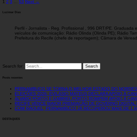
1
2
3
…
53
Next →
Luzimar Dias
Perfil - Jornalista - Reg. Profissional , 996 DRT/PE. Graduad
veículos de comunicação: Rádio Olinda (Olinda PE); Rádio Tam
Prefeitura do Recife (chefe de reportagem); Câmara de Vereado
Search for:
Posts recentes
PERNAMBUCO SE TORNA O MELHOR ESTADO DO NORDEST
ELEIÇÕES 2026: EVILÁSIO MATEUS DECLARA APOIO À CA
ÁLVARO PORTO E GABRIEL PORTO ROMPEM APOIO À CAN
RECIFE VENCE MAIOR PREMIAÇÃO DE GOVERNO DIGITAL D
COM RAQUEL, PERNAMBUCO JÁ RECUPEROU MAIS DE 1.
DESTAQUES