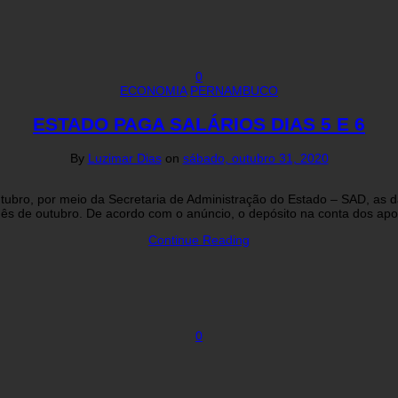
0
ECONOMIA
PERNAMBUCO
ESTADO PAGA SALÁRIOS DIAS 5 E 6
By
Luzimar Dias
on
sábado, outubro 31, 2020
ubro, por meio da Secretaria de Administração do Estado – SAD, as da
mês de outubro. De acordo com o anúncio, o depósito na conta dos ap
Continue Reading
0