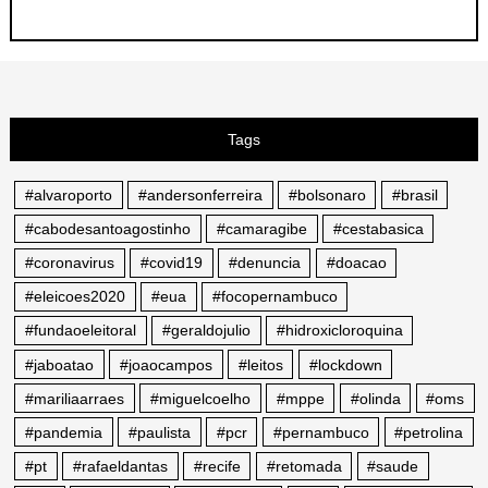
Tags
#alvaroporto
#andersonferreira
#bolsonaro
#brasil
#cabodesantoagostinho
#camaragibe
#cestabasica
#coronavirus
#covid19
#denuncia
#doacao
#eleicoes2020
#eua
#focopernambuco
#fundaoeleitoral
#geraldojulio
#hidroxicloroquina
#jaboatao
#joaocampos
#leitos
#lockdown
#mariliaarraes
#miguelcoelho
#mppe
#olinda
#oms
#pandemia
#paulista
#pcr
#pernambuco
#petrolina
#pt
#rafaeldantas
#recife
#retomada
#saude