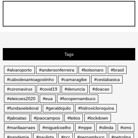
Tags
#alvaroporto
#andersonferreira
#bolsonaro
#brasil
#cabodesantoagostinho
#camaragibe
#cestabasica
#coronavirus
#covid19
#denuncia
#doacao
#eleicoes2020
#eua
#focopernambuco
#fundaoeleitoral
#geraldojulio
#hidroxicloroquina
#jaboatao
#joaocampos
#leitos
#lockdown
#mariliaarraes
#miguelcoelho
#mppe
#olinda
#oms
#pandemia
#paulista
#pcr
#pernambuco
#petrolina