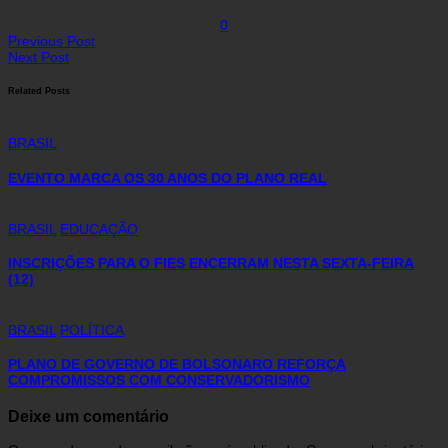
0
Previous Post
Next Post
Related Posts
BRASIL
EVENTO MARCA OS 30 ANOS DO PLANO REAL
BRASIL
EDUCAÇÃO
INSCRIÇÕES PARA O FIES ENCERRAM NESTA SEXTA-FEIRA
(12)
BRASIL
POLÍTICA
PLANO DE GOVERNO DE BOLSONARO REFORÇA
COMPROMISSOS COM CONSERVADORISMO
Deixe um comentário