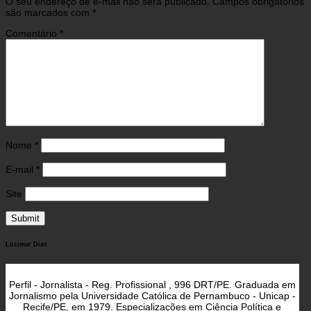
O seu endereço de e-mail não será publicado.
Campos obrigatórios
são marcados com
*
Comentário
*
Nome
*
E-mail
*
Site
Luzimar Dias
Perfil - Jornalista - Reg. Profissional , 996 DRT/PE. Graduada em
Jornalismo pela Universidade Católica de Pernambuco - Unicap -
Recife/PE, em 1979. Especializações em Ciência Política e