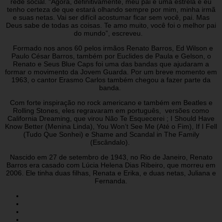
rede social. “Agora, definitivamente, meu pai é uma estrela e eu
tenho certeza de que estará olhando sempre por mim, minha irmã
e suas netas. Vai ser difícil acostumar ficar sem você, pai. Mas
Deus sabe de todas as coisas. Te amo muito, você foi o melhor pai
do mundo”, escreveu.
Formado nos anos 60 pelos irmãos Renato Barros, Ed Wilson e
Paulo César Barros, também por Euclides de Paula e Gelson, o
Renato e Seus Blue Caps foi uma das bandas que ajudaram a
formar o movimento da Jovem Guarda. Por um breve momento em
1963, o cantor Erasmo Carlos também chegou a fazer parte da
banda.
Com forte inspiração no rock americano e também em Beatles e
Rolling Stones, eles regravaram em português, versões como
California Dreaming, que virou Não Te Esquecerei ; I Should Have
Know Better (Menina Linda), You Won’t See Me (Até o Fim), If I Fell
(Tudo Que Sonhei) e Shame and Scandal in The Family
(Escândalo).
Nascido em 27 de setembro de 1943, no Rio de Janeiro, Renato
Barros era casado com Lúcia Helena Dias Ribeiro, que morreu em
2006. Ele tinha duas filhas, Renata e Erika, e duas netas, Juliana e
Fernanda.