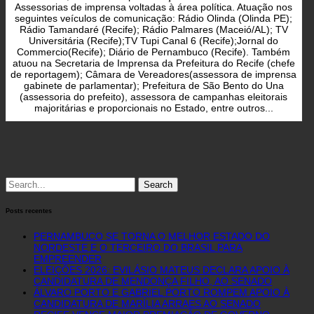
Assessorias de imprensa voltadas à área política. Atuação nos
seguintes veículos de comunicação: Rádio Olinda (Olinda PE);
Rádio Tamandaré (Recife); Rádio Palmares (Maceió/AL); TV
Universitária (Recife);TV Tupi Canal 6 (Recife);Jornal do
Commercio(Recife); Diário de Pernambuco (Recife). Também
atuou na Secretaria de Imprensa da Prefeitura do Recife (chefe
de reportagem); Câmara de Vereadores(assessora de imprensa
gabinete de parlamentar); Prefeitura de São Bento do Una
(assessoria do prefeito), assessora de campanhas eleitorais
majoritárias e proporcionais no Estado, entre outros...
Search
for:
Posts recentes
PERNAMBUCO SE TORNA O MELHOR ESTADO DO
NORDESTE E O TERCEIRO DO BRASIL PARA
EMPREENDER
ELEIÇÕES 2026: EVILÁSIO MATEUS DECLARA APOIO À
CANDIDATURA DE MENDONÇA FILHO, AO SENADO
ÁLVARO PORTO E GABRIEL PORTO ROMPEM APOIO À
CANDIDATURA DE MARÍLIA ARRAES AO SENADO