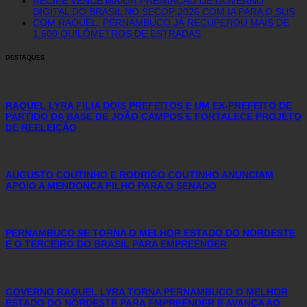
RECIFE VENCE MAIOR PREMIAÇÃO DE GOVERNO
DIGITAL DO BRASIL NO SECOP 2026 COM IA PARA O SUS
COM RAQUEL, PERNAMBUCO JÁ RECUPEROU MAIS DE
1.600 QUILÔMETROS DE ESTRADAS
DESTAQUES
RAQUEL LYRA FILIA DOIS PREFEITOS E UM EX-PREFEITO DE
PARTIDO DA BASE DE JOÃO CAMPOS E FORTALECE PROJETO
DE REELEIÇÃO
AUGUSTO COUTINHO E RODRIGO COUTINHO ANUNCIAM
APOIO A MENDONÇA FILHO PARA O SENADO
PERNAMBUCO SE TORNA O MELHOR ESTADO DO NORDESTE
E O TERCEIRO DO BRASIL PARA EMPREENDER
GOVERNO RAQUEL LYRA TORNA PERNAMBUCO O MELHOR
ESTADO DO NORDESTE PARA EMPREENDER E AVANÇA AO