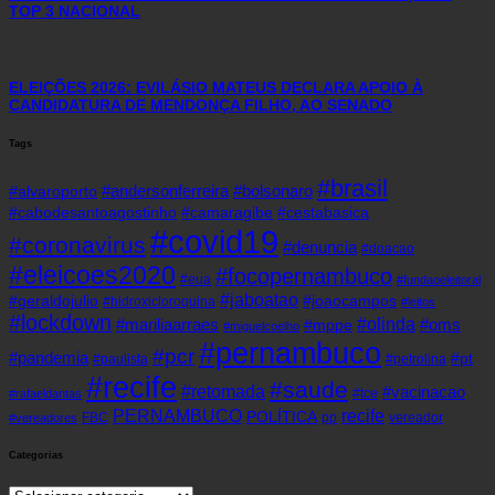
TOP 3 NACIONAL
ELEIÇÕES 2026: EVILÁSIO MATEUS DECLARA APOIO À
CANDIDATURA DE MENDONÇA FILHO, AO SENADO
Tags
#brasil
#andersonferreira
#bolsonaro
#alvaroporto
#cabodesantoagostinho
#camaragibe
#cestabasica
#covid19
#coronavirus
#denuncia
#doacao
#eleicoes2020
#focopernambuco
#eua
#fundaoeleitoral
#jaboatao
#geraldojulio
#joaocampos
#hidroxicloroquina
#leitos
#lockdown
#olinda
#mariliaarraes
#oms
#mppe
#miguelcoelho
#pernambuco
#pcr
#pandemia
#pt
#paulista
#petrolina
#recife
#saude
#retomada
#vacinacao
#tce
#rafaeldantas
recife
PERNAMBUCO
POLÍTICA
FBC
pp
vereador
#vereadores
Categorias