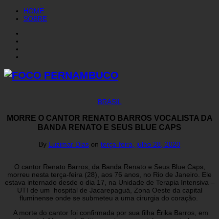
HOME
SOBRE
BRASIL
MORRE O CANTOR RENATO BARROS VOCALISTA DA
BANDA RENATO E SEUS BLUE CAPS
By
Luzimar Dias
on
terça-feira, julho 28, 2020
O cantor Renato Barros, da Banda Renato e Seus Blue Caps,
morreu nesta terça-feira (28), aos 76 anos, no Rio de Janeiro. Ele
estava internado desde o dia 17, na Unidade de Terapia Intensiva –
UTI de um hospital de Jacarepaguá, Zona Oeste da capital
fluminense onde se submeteu a uma cirurgia do coração.
A morte do cantor foi confirmada por sua filha Érika Barros, em