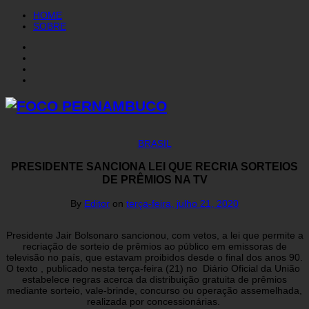
HOME
SOBRE
BRASIL
PRESIDENTE SANCIONA LEI QUE RECRIA SORTEIOS
DE PRÊMIOS NA TV
By
Editor
on
terça-feira, julho 21, 2020
Presidente Jair Bolsonaro sancionou, com vetos, a lei que permite a
recriação de sorteio de prêmios ao público em emissoras de
televisão no país, que estavam proibidos desde o final dos anos 90.
O texto , publicado nesta terça-feira (21) no Diário Oficial da União
estabelece regras acerca da distribuição gratuita de prêmios
mediante sorteio, vale-brinde, concurso ou operação assemelhada,
realizada por concessionárias.