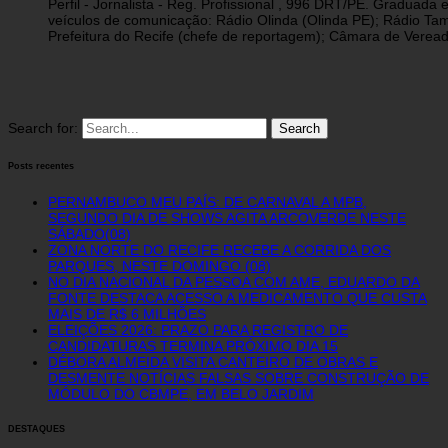
Perfil - Jornalista - Reg. Profissional , 996 DRT/PE. Graduad
veículos de comunicação: Rádio Olinda (Olinda PE); Rádio Tam
Prefeitura do Recife (chefe de reportagem); Câmara de Vereado
Search for:
Posts recentes
PERNAMBUCO MEU PAÍS: DE CARNAVAL A MPB,
SEGUNDO DIA DE SHOWS AGITA ARCOVERDE NESTE
SÁBADO(08)
ZONA NORTE DO RECIFE RECEBE A CORRIDA DOS
PARQUES, NESTE DOMINGO (08)
NO DIA NACIONAL DA PESSOA COM AME, EDUARDO DA
FONTE DESTACA ACESSO A MEDICAMENTO QUE CUSTA
MAIS DE R$ 6 MILHÕES
ELEIÇÕES 2026: PRAZO PARA REGISTRO DE
CANDIDATURAS TERMINA PRÓXIMO DIA 15
DÉBORA ALMEIDA VISITA CANTEIRO DE OBRAS E
DESMENTE NOTÍCIAS FALSAS SOBRE CONSTRUÇÃO DE
MÓDULO DO CBMPE, EM BELO JARDIM
DESTAQUES