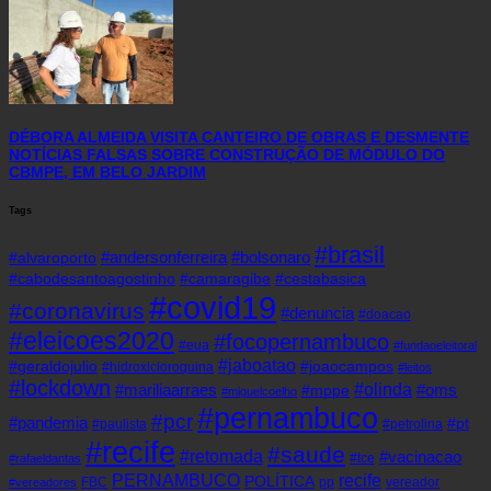
DÉBORA ALMEIDA VISITA CANTEIRO DE OBRAS E DESMENTE
NOTÍCIAS FALSAS SOBRE CONSTRUÇÃO DE MÓDULO DO
CBMPE, EM BELO JARDIM
Tags
#brasil
#andersonferreira
#bolsonaro
#alvaroporto
#cabodesantoagostinho
#camaragibe
#cestabasica
#covid19
#coronavirus
#denuncia
#doacao
#eleicoes2020
#focopernambuco
#eua
#fundaoeleitoral
#jaboatao
#geraldojulio
#joaocampos
#hidroxicloroquina
#leitos
#lockdown
#olinda
#mariliaarraes
#oms
#mppe
#miguelcoelho
#pernambuco
#pcr
#pandemia
#pt
#paulista
#petrolina
#recife
#saude
#retomada
#vacinacao
#tce
#rafaeldantas
recife
PERNAMBUCO
POLÍTICA
FBC
pp
vereador
#vereadores