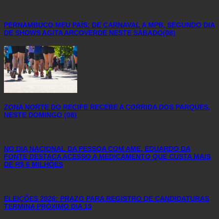
PERNAMBUCO MEU PAÍS: DE CARNAVAL A MPB, SEGUNDO DIA
DE SHOWS AGITA ARCOVERDE NESTE SÁBADO(08)
ZONA NORTE DO RECIFE RECEBE A CORRIDA DOS PARQUES,
NESTE DOMINGO (08)
NO DIA NACIONAL DA PESSOA COM AME, EDUARDO DA
FONTE DESTACA ACESSO A MEDICAMENTO QUE CUSTA MAIS
DE R$ 6 MILHÕES
ELEIÇÕES 2026: PRAZO PARA REGISTRO DE CANDIDATURAS
TERMINA PRÓXIMO DIA 15