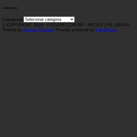
Categorias
Categorias
© COPYRIGHT 2018 - FOCOPE.COM.BR - RECIFE | PE | BRASIL
Theme by
Scissor Themes
Proudly powered by
WordPress