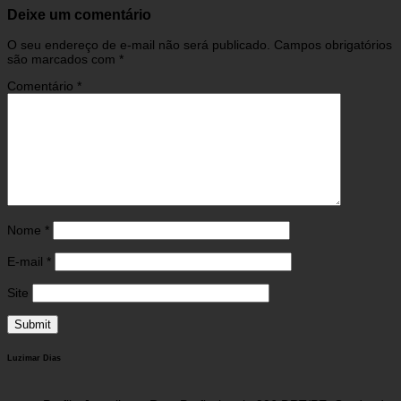
Deixe um comentário
O seu endereço de e-mail não será publicado.
Campos obrigatórios
são marcados com
*
Comentário
*
Nome
*
E-mail
*
Site
Luzimar Dias