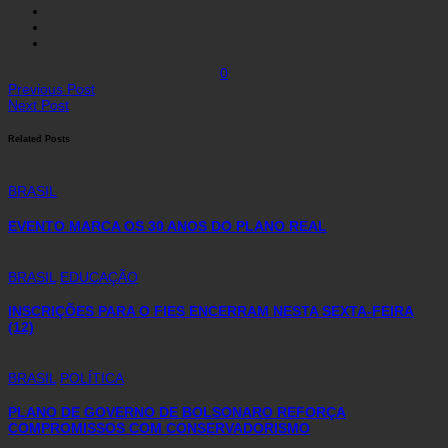
0
Previous Post
Next Post
Related Posts
BRASIL
EVENTO MARCA OS 30 ANOS DO PLANO REAL
BRASIL
EDUCAÇÃO
INSCRIÇÕES PARA O FIES ENCERRAM NESTA SEXTA-FEIRA
(12)
BRASIL
POLÍTICA
PLANO DE GOVERNO DE BOLSONARO REFORÇA
COMPROMISSOS COM CONSERVADORISMO